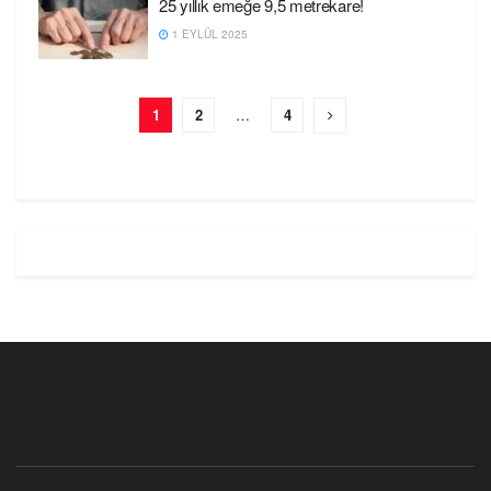
25 yıllık emeğe 9,5 metrekare!
1 EYLÜL 2025
1
2
…
4