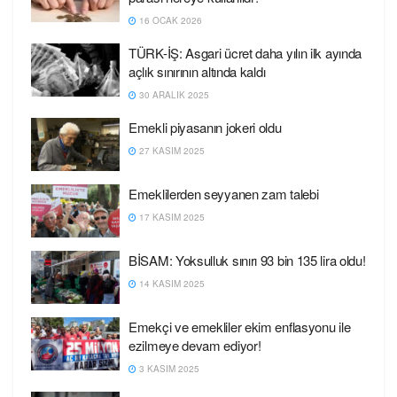
16 OCAK 2026
TÜRK-İŞ: Asgari ücret daha yılın ilk ayında
açlık sınırının altında kaldı
30 ARALIK 2025
Emekli piyasanın jokeri oldu
27 KASIM 2025
Emeklilerden seyyanen zam talebi
17 KASIM 2025
BİSAM: Yoksulluk sınırı 93 bin 135 lira oldu!
14 KASIM 2025
Emekçi ve emekliler ekim enflasyonu ile
ezilmeye devam ediyor!
3 KASIM 2025