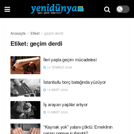
Anasayfa
Etiket
geçim derdi
Etiket:
geçim derdi
İleri yaşta geçim mücadelesi
14 TEMMUZ 2026
İstanbullu borç batağında yüzüyor
14 MART 2026
İş arayan yaşlılar artıyor
10 MART 2026
“Kaynak yok” yalanı çöktü: Emeklinin
parası nereye kullanıldı?