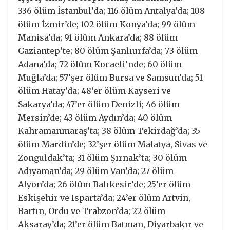
336 ölüm İstanbul’da; 116 ölüm Antalya’da; 108
ölüm İzmir’de; 102 ölüm Konya’da; 99 ölüm
Manisa’da; 91 ölüm Ankara’da; 88 ölüm
Gaziantep’te; 80 ölüm Şanlıurfa’da; 73 ölüm
Adana’da; 72 ölüm Kocaeli’nde; 60 ölüm
Muğla’da; 57’şer ölüm Bursa ve Samsun’da; 51
ölüm Hatay’da; 48’er ölüm Kayseri ve
Sakarya’da; 47’er ölüm Denizli; 46 ölüm
Mersin’de; 43 ölüm Aydın’da; 40 ölüm
Kahramanmaraş’ta; 38 ölüm Tekirdağ’da; 35
ölüm Mardin’de; 32’şer ölüm Malatya, Sivas ve
Zonguldak’ta; 31 ölüm Şırnak’ta; 30 ölüm
Adıyaman’da; 29 ölüm Van’da; 27 ölüm
Afyon’da; 26 ölüm Balıkesir’de; 25’er ölüm
Eskişehir ve Isparta’da; 24’er ölüm Artvin,
Bartın, Ordu ve Trabzon’da; 22 ölüm
Aksaray’da; 21’er ölüm Batman, Diyarbakır ve