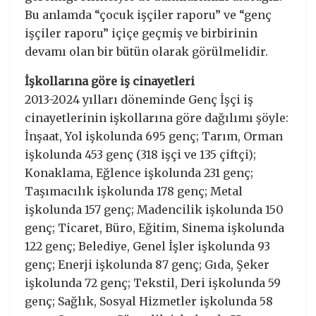
Bu anlamda “çocuk işçiler raporu” ve “genç
işçiler raporu” içiçe geçmiş ve birbirinin
devamı olan bir bütün olarak görülmelidir.
İşkollarına göre iş cinayetleri
2013-2024 yılları döneminde Genç İşçi iş
cinayetlerinin işkollarına göre dağılımı şöyle:
İnşaat, Yol işkolunda 695 genç; Tarım, Orman
işkolunda 453 genç (318 işçi ve 135 çiftçi);
Konaklama, Eğlence işkolunda 231 genç;
Taşımacılık işkolunda 178 genç; Metal
işkolunda 157 genç; Madencilik işkolunda 150
genç; Ticaret, Büro, Eğitim, Sinema işkolunda
122 genç; Belediye, Genel İşler işkolunda 93
genç; Enerji işkolunda 87 genç; Gıda, Şeker
işkolunda 72 genç; Tekstil, Deri işkolunda 59
genç; Sağlık, Sosyal Hizmetler işkolunda 58