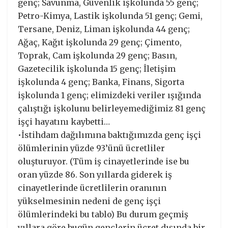
genç; Savunma, Güvenlik işkolunda 55 genç;
Petro-Kimya, Lastik işkolunda 51 genç; Gemi,
Tersane, Deniz, Liman işkolunda 44 genç;
Ağaç, Kağıt işkolunda 29 genç; Çimento,
Toprak, Cam işkolunda 29 genç; Basın,
Gazetecilik işkolunda 15 genç; İletişim
işkolunda 4 genç; Banka, Finans, Sigorta
işkolunda 1 genç; elimizdeki veriler ışığında
çalıştığı işkolunu belirleyemediğimiz 81 genç
işçi hayatını kaybetti…
•İstihdam dağılımına baktığımızda genç işçi
ölümlerinin yüzde 93’ünü ücretliler
oluşturuyor. (Tüm iş cinayetlerinde ise bu
oran yüzde 86. Son yıllarda giderek iş
cinayetlerinde ücretlilerin oranının
yükselmesinin nedeni de genç işçi
ölümlerindeki bu tablo) Bu durum geçmiş
yıllara göre bugün gençlerin ücret dışında bir