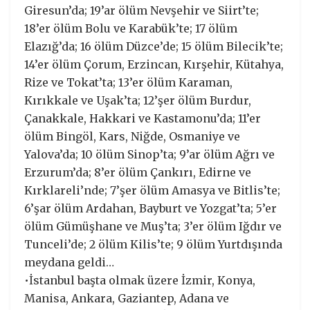
Giresun’da; 19’ar ölüm Nevşehir ve Siirt’te;
18’er ölüm Bolu ve Karabük’te; 17 ölüm
Elazığ’da; 16 ölüm Düzce’de; 15 ölüm Bilecik’te;
14’er ölüm Çorum, Erzincan, Kırşehir, Kütahya,
Rize ve Tokat’ta; 13’er ölüm Karaman,
Kırıkkale ve Uşak’ta; 12’şer ölüm Burdur,
Çanakkale, Hakkari ve Kastamonu’da; 11’er
ölüm Bingöl, Kars, Niğde, Osmaniye ve
Yalova’da; 10 ölüm Sinop’ta; 9’ar ölüm Ağrı ve
Erzurum’da; 8’er ölüm Çankırı, Edirne ve
Kırklareli’nde; 7’şer ölüm Amasya ve Bitlis’te;
6’şar ölüm Ardahan, Bayburt ve Yozgat’ta; 5’er
ölüm Gümüşhane ve Muş’ta; 3’er ölüm Iğdır ve
Tunceli’de; 2 ölüm Kilis’te; 9 ölüm Yurtdışında
meydana geldi…
•İstanbul başta olmak üzere İzmir, Konya,
Manisa, Ankara, Gaziantep, Adana ve