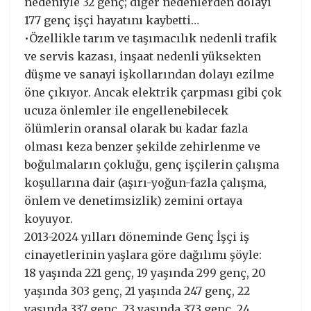
nedeniyle 32 genç; diğer nedenlerden dolayı
177 genç işçi hayatını kaybetti…
•Özellikle tarım ve taşımacılık nedenli trafik
ve servis kazası, inşaat nedenli yüksekten
düşme ve sanayi işkollarından dolayı ezilme
öne çıkıyor. Ancak elektrik çarpması gibi çok
ucuza önlemler ile engellenebilecek
ölümlerin oransal olarak bu kadar fazla
olması keza benzer şekilde zehirlenme ve
boğulmaların çokluğu, genç işçilerin çalışma
koşullarına dair (aşırı-yoğun-fazla çalışma,
önlem ve denetimsizlik) zemini ortaya
koyuyor.
2013-2024 yılları döneminde Genç İşçi iş
cinayetlerinin yaşlara göre dağılımı şöyle:
18 yaşında 221 genç, 19 yaşında 299 genç, 20
yaşında 303 genç, 21 yaşında 247 genç, 22
yaşında 337 genç, 23 yaşında 373 genç, 24