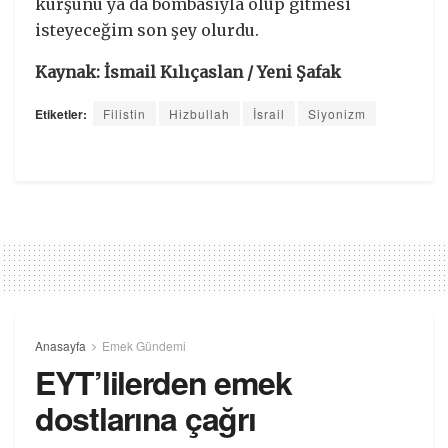
kurşunu ya da bombasıyla ölüp gitmesi
isteyeceğim son şey olurdu.
Kaynak: İsmail Kılıçaslan / Yeni Şafak
Etiketler:
Filistin
Hizbullah
İsrail
Siyonizm
Anasayfa
Emek Gündemi
EYT’lilerden emek
dostlarına çağrı