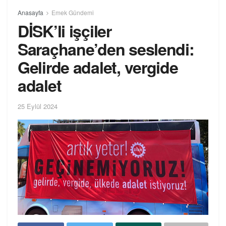
Anasayfa
Emek Gündemi
DİSK’li işçiler
Saraçhane’den seslendi:
Gelirde adalet, vergide
adalet
25 Eylül 2024