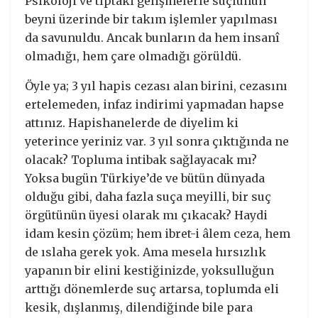
Psikoloji ve tıptaki gelişmelerle suçlunun
beyni üzerinde bir takım işlemler yapılması
da savunuldu. Ancak bunların da hem insanî
olmadığı, hem çare olmadığı görüldü.
Öyle ya; 3 yıl hapis cezası alan birini, cezasını
ertelemeden, infaz indirimi yapmadan hapse
attınız. Hapishanelerde de diyelim ki
yeterince yeriniz var. 3 yıl sonra çıktığında ne
olacak? Topluma intibak sağlayacak mı?
Yoksa bugün Türkiye’de ve bütün dünyada
olduğu gibi, daha fazla suça meyilli, bir suç
örgütünün üyesi olarak mı çıkacak? Haydi
idam kesin çözüm; hem ibret-i âlem ceza, hem
de ıslaha gerek yok. Ama mesela hırsızlık
yapanın bir elini kestiğinizde, yoksulluğun
arttığı dönemlerde suç artarsa, toplumda eli
kesik, dışlanmış, dilendiğinde bile para