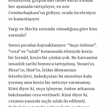
komisyona, gruplardan Genel Kurul’a kadar
her aşamada tartışılıyor, en son
Cumhurbaşkanı’na gidiyor, orada inceleniyor
ve kanunlaşıyor.
Yargı ve Meclis sorumlu olmadığına göre kim
sorumlu?
Sorun şuradan kaynaklanıyor: “Suçu önleme”,
“ceza” ve “ıslah” konusunda elimizde kesin
bir formül, kesin bir çözüm yok. Bu kavramlar
insanlık tarihi boyunca tartışılmış. Yunan’ın,
Mısır’ın, Hint’in, İslâm dünyasının
felsefecileri, hukukçuları bu meseleye kafa
yormuş ama kesin bir neticeye varamamış.
Kimi diyor ki, suçu işleyene, önüne arkasına
bakılmadan ceza verilmeli. Kimi diyor ki,
cezanın yanında suçlu ıslah da edilmeli.