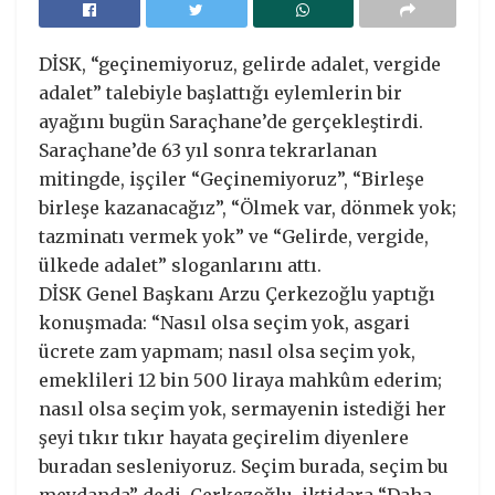
DİSK, “geçinemiyoruz, gelirde adalet, vergide
adalet” talebiyle başlattığı eylemlerin bir
ayağını bugün Saraçhane’de gerçekleştirdi.
Saraçhane’de 63 yıl sonra tekrarlanan
mitingde, işçiler “Geçinemiyoruz”, “Birleşe
birleşe kazanacağız”, “Ölmek var, dönmek yok;
tazminatı vermek yok” ve “Gelirde, vergide,
ülkede adalet” sloganlarını attı.
DİSK Genel Başkanı Arzu Çerkezoğlu yaptığı
konuşmada: “Nasıl olsa seçim yok, asgari
ücrete zam yapmam; nasıl olsa seçim yok,
emeklileri 12 bin 500 liraya mahkûm ederim;
nasıl olsa seçim yok, sermayenin istediği her
şeyi tıkır tıkır hayata geçirelim diyenlere
buradan sesleniyoruz. Seçim burada, seçim bu
meydanda” dedi. Çerkezoğlu, iktidara “Daha