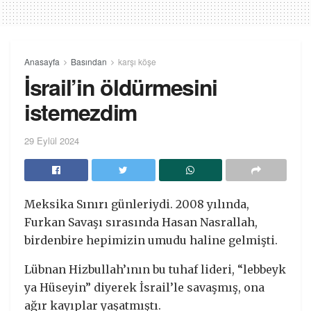
Anasayfa
Basından
karşı köşe
İsrail’in öldürmesini
istemezdim
29 Eylül 2024
Meksika Sınırı günleriydi. 2008 yılında,
Furkan Savaşı sırasında Hasan Nasrallah,
birdenbire hepimizin umudu haline gelmişti.
Lübnan Hizbullah’ının bu tuhaf lideri, “lebbeyk
ya Hüseyin” diyerek İsrail’le savaşmış, ona
ağır kayıplar yaşatmıştı.