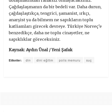
dolaşmasından rahatsız olmayacaksınız.
Çağdaşlaşmanın da bir bedeli var. Daha durun,
çağdaşlaştıkça, tengrici, şamanist, ırkçı,
anarşist ya da bilmem ne sapıkların toplu
katliamları girecek devreye. Türkiye Norveç’e
benzedikçe, daha ne toplu cinayetler, ne
sapıklıklar göreceksiniz.
Kaynak: Aydın Ünal / Yeni Şafak
Etiketler:
din
dini eğitim
polis memuru
suç