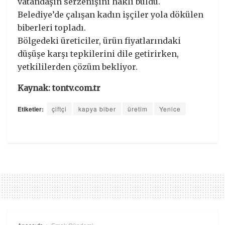
vatandaşın serzenişini haklı buldu.
Belediye’de çalışan kadın işçiler yola dökülen
biberleri topladı.
Bölgedeki üreticiler, ürün fiyatlarındaki
düşüşe karşı tepkilerini dile getirirken,
yetkililerden çözüm bekliyor.
Kaynak: tontv.com.tr
Etiketler:
çiftçi
kapya biber
üretim
Yenice