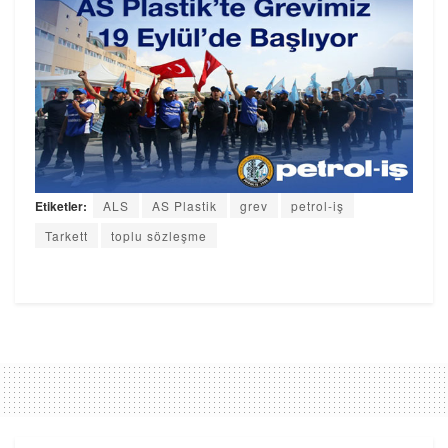
Etiketler:
ALS
AS Plastik
grev
petrol-iş
Tarkett
toplu sözleşme