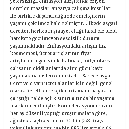
yetersizliği, enflasyon karşısında eriyen
ücretler, maaşlar, angarya çalışma koşulları
ile birlikte düşünüldüğünde emekçilerin
yaşamı çekilmez hale gelmiştir. Ülkede asgari
ücretten herkesin şikayet ettiği fakat bir türlü
harekete geçilmeyen sessizlik durumu
yaşanmaktadır. Enflasyondaki artışın hız
kesmemesi, ücret artışlarının fiyat
artışlarının gerisinde kalması, milyonlarca
çalışanın ciddi anlamda alım gücü kaybı
yaşamasına neden olmaktadır. Sadece asgari
ücret ve civarı ücret alanlar için değil, genel
olarak ücretli emekçilerin tamamına yakını
çalıştığı halde açlık sınırı altında bir yaşama
mahkum edilmiştir. Konfederasyonumuzun
her ay düzenli yaptığı araştırmalara göre,
ağustosta açlık sınırını 20 bin 958 liraya,
yoksulluk sınırını ise bin 885 lira artışla 64