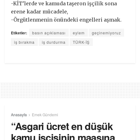
-KİT’lerde ve kamuda taşeron işçilik sona
erene kadar mücadele,
-Örgütlenmenin önündeki engelleri aşmak.
Etiketler:
basın açıklaması
eylem
geçinemiyoruz
iş bırakma
iş durdurma
TÜRK-İŞ
Anasayfa
Emek Gündemi
“Asgari ücret en düşük
kamu işçisinin maaşına