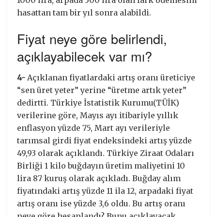
1000 lira, arpada 500 lira olan fark ödemesini
hasattan tam bir yıl sonra alabildi.
Fiyat neye göre belirlendi,
açıklayabilecek var mı?
4-
Açıklanan fiyatlardaki artış oranı üreticiye
“sen üret yeter” yerine “üretme artık yeter”
dedirtti. Türkiye İstatistik Kurumu(TÜİK)
verilerine göre, Mayıs ayı itibariyle yıllık
enflasyon yüzde 75, Mart ayı verileriyle
tarımsal girdi fiyat endeksindeki artış yüzde
49,93 olarak açıklandı. Türkiye Ziraat Odaları
Birliği 1 kilo buğdayın üretim maliyetini 10
lira 87 kuruş olarak açıkladı. Buğday alım
fiyatındaki artış yüzde 11 ila 12, arpadaki fiyat
artış oranı ise yüzde 3,6 oldu. Bu artış oranı
neye göre hesaplandı? Bunu açıklayacak