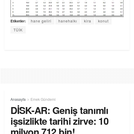
Etiketler:
hane geliri
hanehalkı
kira
konut
TÜİK
Anasayfa
Emek Gündemi
DİSK-AR: Geniş tanımlı
işsizlikte tarihi zirve: 10
milyon 712 bin!