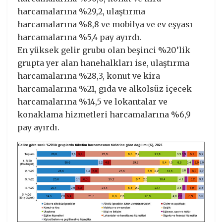
harcamalarına %29,2, ulaştırma
harcamalarına %8,8 ve mobilya ve ev eşyası
harcamalarına %5,4 pay ayırdı.
En yüksek gelir grubu olan beşinci %20’lik
grupta yer alan hanehalkları ise, ulaştırma
harcamalarına %28,3, konut ve kira
harcamalarına %21, gıda ve alkolsüz içecek
harcamalarına %14,5 ve lokantalar ve
konaklama hizmetleri harcamalarına %6,9
pay ayırdı.