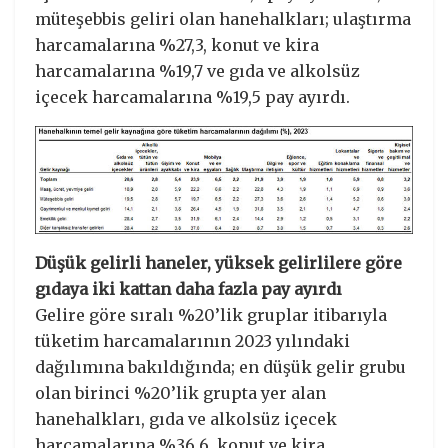
müteşebbis geliri olan hanehalkları; ulaştırma
harcamalarına %27,3, konut ve kira
harcamalarına %19,7 ve gıda ve alkolsüz
içecek harcamalarına %19,5 pay ayırdı.
Düşük gelirli haneler, yüksek gelirlilere göre
gıdaya iki kattan daha fazla pay ayırdı
Gelire göre sıralı %20’lik gruplar itibarıyla
tüketim harcamalarının 2023 yılındaki
dağılımına bakıldığında; en düşük gelir grubu
olan birinci %20’lik grupta yer alan
hanehalkları, gıda ve alkolsüz içecek
harcamalarına %36,6, konut ve kira