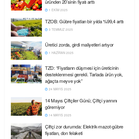
üründen 20’sinin fiyatı arttı
1 EKIM 2025
TZOB: Gübre fiyatları bir yılda %99,4 arttı
3 TEMMUZ 2025
Üretici zorda, girdi maliyetleri artıyor
1 HAZIRAN 2025
TZD: “Fiyatların düşmesi için üreticinin
desteklenmesi gerekli. Tarlada ürün yok,
ağaçta meyve yok”
24 MAYIS 2025
14 Mayıs Çiftçiler Günü; Çiftçi yarınını
göremiyor
14 MAYIS 2025
Çiftçi zor durumda: Elektrik-mazot-gübre
fiyatları, don felaketi