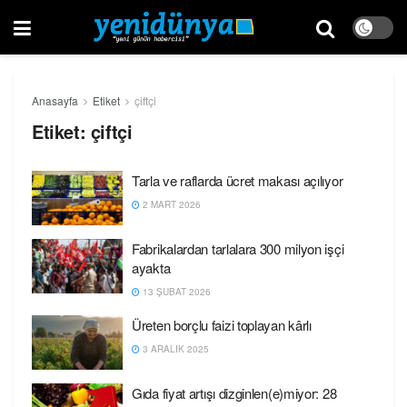
Anasayfa
Etiket
çiftçi
Etiket:
çiftçi
Tarla ve raflarda ücret makası açılıyor
2 MART 2026
Fabrikalardan tarlalara 300 milyon işçi
ayakta
13 ŞUBAT 2026
Üreten borçlu faizi toplayan kârlı
3 ARALIK 2025
Gıda fiyat artışı dizginlen(e)miyor: 28