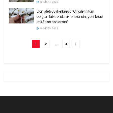
30 NISAN 2025
Don afeti 65 ili etkiledi; “Çiftçilerin tüm
borçları faizsiz olarak ertelensin, yeni kredi
imkânları sağlansın”
16 NISAN 2025
1
2
…
4