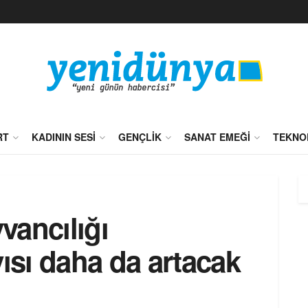
RT
KADININ SESI
GENÇLIK
SANAT EMEĞI
TEKNO
yvancılığı
yısı daha da artacak