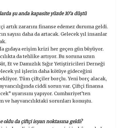
ırlarda şu anda kapasite yüzde 10’a düştü
çi artık zararını finanse edemez duruma geldi.
rın sayısı daha da artacak. Gelecek yıl insanlar
ak.
a gıdaya erişim krizi her geçen gün büyüyor.
lıkta da tehlike artıyor. Bu soruna uzun
, Et ve Damızlık Sığır Yetiştiricileri Derneği
ecek yıl işlerin daha kötüye gideceğini
ekliyor. Tüm çiftçiler borçlu. Yeni borç alacak,
ayvancılığında ciddi sorun var. Çiftçi finansa
cek” uyarısını yapıyor. Cumhuriyet’ten
ım ve hayvancılıktaki sorunları konuştu.
 oldu da çiftçi isyan noktasına geldi?