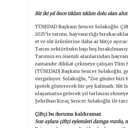
Bir iki yıl önce tıklım tıklım dolu olan ah
TÜSEDAD Başkanı Sencer Solakoğlu: Çift
2025’te tarımı, hayvancılığı bırakacakla
et ve süt ürünlerine daha az bütçe ayırac
Tarım sektörünün başı boş bırakılmasıyl
Tarımın en önemli alanlarından hayvancı
zamandır dikkat çekmeye çalışan Tüm Süt
(TÜSEDAD) Başkanı Sencer Solakoğlu, gel
vurguluyor. Solakoğlu, “Zor günler bizi b
ipotek gösterecek bir şey kalmadı. Süt h
ulaşamazsa gelecek yıl tarlasını ekmeye
Şehriban Kıraç Sencer Solakoğlu ile tar
Çiftçi bu durumu kaldıramaz
Son aylara çiftçi eylemleri damga vurdu, ne