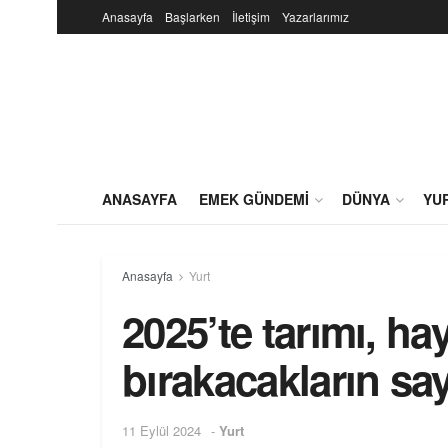
Anasayfa
Başlarken
İletişim
Yazarlarımız
ANASAYFA
EMEK GÜNDEMI
DÜNYA
YU
Anasayfa
Yurt
2025’te tarımı, ha
bırakacakların sa
11 Eylül 2024
-
Yurt