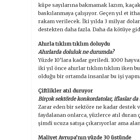
küpe sayılarına bakmamak lazım, kaçak ke
baskılanmaya çalışıyor. Geçen yıl et ithala
rakam verilecek. İki yılda 3 milyar dola
destekten daha fazla. Daha da kötüye gi
Ahırla tıklım tıklım doluydu
Ahırlarda doluluk ne durumda?
Yüzde 10’lara kadar geriledi. 1000 hayv
iki yıl önce ahırlar tıklım tıklım iken 
olduğu bir ortamda insanlar bu işi yap
Çiftlikler atıl duruyor
Birçok sektörde konkordatolar, iflaslar da 
Zarar eden bir sektöre ne kadar destek
faydalanan onlarca, yüzlerce atıl duran ç
şimdi ucuza satışa çıkarıyorlar ama alan
Maliyet Avrupa’nın yüzde 30 üstünde