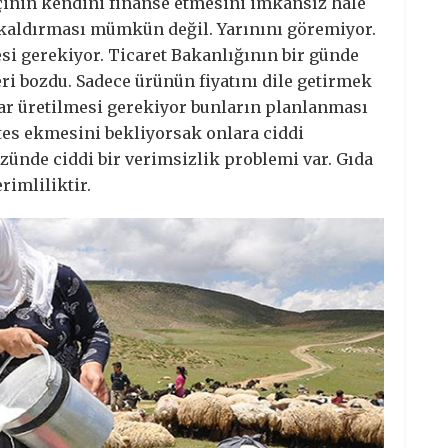
çinin kendini finanse etmesini imkânsız hale
l kaldırması mümkün değil. Yarınını göremiyor.
i gerekiyor. Ticaret Bakanlığının bir günde
i bozdu. Sadece ürünün fiyatını dile getirmek
adar üretilmesi gerekiyor bunların planlanması
ates ekmesini bekliyorsak onlara ciddi
zünde ciddi bir verimsizlik problemi var. Gıda
imliliktir.