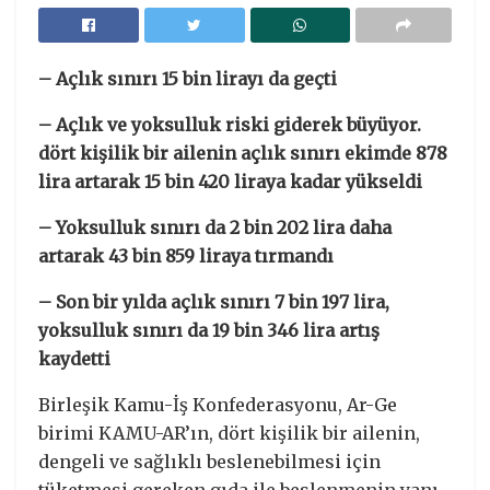
– Açlık sınırı 15 bin lirayı da geçti
– Açlık ve yoksulluk riski giderek büyüyor.
dört kişilik bir ailenin açlık sınırı ekimde 878
lira artarak 15 bin 420 liraya kadar yükseldi
–
Y
oksulluk sınırı da 2 bin 202 lira daha
artarak 43 bin 859 liraya tırmandı
–
S
on bir yılda açlık sınırı 7 bin 197 lira,
yoksulluk sınırı da 19 bin 346 lira artış
kaydetti
Birleşik Kamu-İş Konfederasyonu, Ar-Ge
birimi KAMU-AR’ın, dört kişilik bir ailenin,
dengeli ve sağlıklı beslenebilmesi için
tüketmesi gereken gıda ile beslenmenin yanı