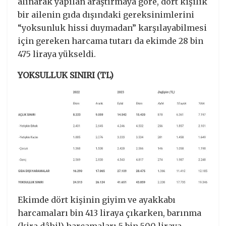
alınarak yapılan araştırmaya göre, dört kişilik
bir ailenin gıda dışındaki gereksinimlerini
“yoksunluk hissi duymadan” karşılayabilmesi
için gereken harcama tutarı da ekimde 28 bin
475 liraya yükseldi.
YOKSULLUK SINIRI (TL)
Ekimde dört kişinin giyim ve ayakkabı
harcamaları bin 413 liraya çıkarken, barınma
(kira dâhil) harcamaları 5 bin 500 liraya