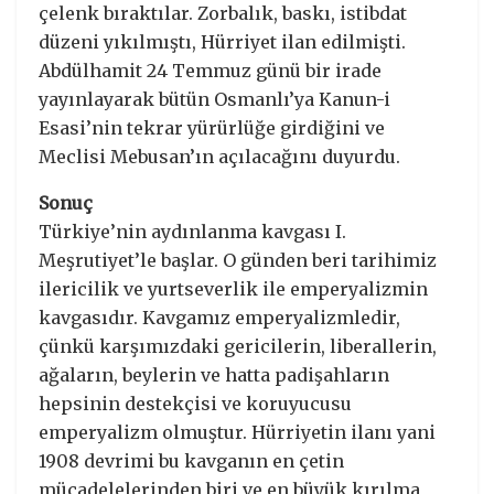
çelenk bıraktılar. Zorbalık, baskı, istibdat
düzeni yıkılmıştı, Hürriyet ilan edilmişti.
Abdülhamit 24 Temmuz günü bir irade
yayınlayarak bütün Osmanlı’ya Kanun-i
Esasi’nin tekrar yürürlüğe girdiğini ve
Meclisi Mebusan’ın açılacağını duyurdu.
Sonuç
Türkiye’nin aydınlanma kavgası I.
Meşrutiyet’le başlar. O günden beri tarihimiz
ilericilik ve yurtseverlik ile emperyalizmin
kavgasıdır. Kavgamız emperyalizmledir,
çünkü karşımızdaki gericilerin, liberallerin,
ağaların, beylerin ve hatta padişahların
hepsinin destekçisi ve koruyucusu
emperyalizm olmuştur. Hürriyetin ilanı yani
1908 devrimi bu kavganın en çetin
mücadelelerinden biri ve en büyük kırılma