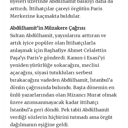
üyeleri üzerinde Abdülhamit baskıyı daha da
arttırdı. İttihatçılar çareyi örgütün Paris
Merkezine kaçmakta buldular.
Abdülhamit’in Müzakere Çağrısı
Sultan Abdülhamit, yayınlarını arttıran ve
artık iyice popüler olan İttihatçılarla
anlaşmak için Başhafiye Ahmet Celalettin
Paşa’yı Paris’e gönderdi. Kanun-i Esasi’yi
yeniden yürürlüğe sokacağını, meclisi
açacağını, siyasi tutukluları serbest
bırakacağını vadeden Abdülhamit, İstanbul’a
dönün çağrısında bulundu. Başta dönemin en
ünlü yazarlarından olan Mizancı Murat olmak
üzere azımsanmayacak kadar ittihatçı
İstanbul’a geri döndü. Pek tabii Abdülhamit
verdiği sözlerin hiçbirini tutmadı ama örgüt
dağılmanın eşiğine geldi.