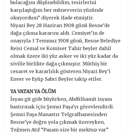
bulacağını düşünebildim, tesirlerini
karşılaştığım her münevverin yüzünde
okuyordum” diyerek ifade etmiştir.
Niyazi Bey 28 Haziran 1908 günü Resne’de
dağa çıkma kararını aldı. Cemiyet’in de
onayıyla 3 Temmuz 1908 günü, Resne Belediye
Reisi Cemal ve Komiser Tahir beyler dahil
olmak üzere iki yüz asker ve iki yüz kadar da
siville birlikte dağa çıkmıştır. Müthiş bir
cesaret ve kararlılık gösteren Niyazi Bey’i
Enver ve Eyüp Sabri Beyler takip etiler.
YA VATAN YA ÖLÜM
İsyan git gide büyürken, Abdülhamit isyanı
bastırmak için Şemsi Paşa’yı görevlendirdi.
Şemsi Paşa Manastır Telgrafhanesinden
Resne’ye doğru yola çıkmak üzereyken,
Teğmen Atıf “Paşam size bir mektup var”