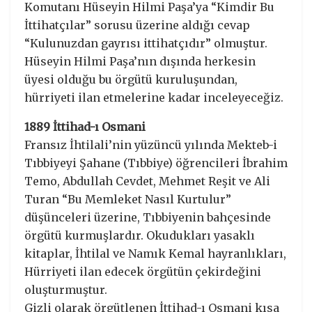
Komutanı Hüseyin Hilmi Paşa’ya “Kimdir Bu
İttihatçılar” sorusu üzerine aldığı cevap
“Kulunuzdan gayrısı ittihatçıdır” olmuştur.
Hüseyin Hilmi Paşa’nın dışında herkesin
üyesi olduğu bu örgütü kuruluşundan,
hürriyeti ilan etmelerine kadar inceleyeceğiz.
1889 İttihad-ı Osmani
Fransız İhtilali’nin yüzüncü yılında Mekteb-i
Tıbbiyeyi Şahane (Tıbbiye) öğrencileri İbrahim
Temo, Abdullah Cevdet, Mehmet Reşit ve Ali
Turan “Bu Memleket Nasıl Kurtulur”
düşünceleri üzerine, Tıbbiyenin bahçesinde
örgütü kurmuşlardır. Okudukları yasaklı
kitaplar, İhtilal ve Namık Kemal hayranlıkları,
Hürriyeti ilan edecek örgütün çekirdeğini
oluşturmuştur.
Gizli olarak örgütlenen İttihad-ı Osmani kısa