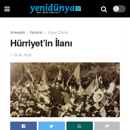
Anasayfa
Yazarlar
Tugay Direnç
Hürriyet’in İlanı
1 Ocak 2025