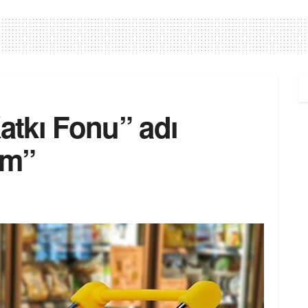
Katkı Fonu” adı
am”