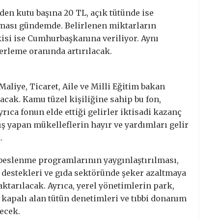
en kutu başına 20 TL, açık tütünde ise
nması gündemde. Belirlenen miktarların
kisi ise Cumhurbaşkanına veriliyor. Aynı
erleme oranında artırılacak.
aliye, Ticaret, Aile ve Milli Eğitim bakan
acak. Kamu tüzel kişiliğine sahip bu fon,
ıca fonun elde ettiği gelirler iktisadi kazanç
 yapan mükelleflerin hayır ve yardımları gelir
.
 beslenme programlarının yaygınlaştırılması,
in destekleri ve gıda sektöründe şeker azaltmaya
aktarılacak. Ayrıca, yerel yönetimlerin park,
e kapalı alan tütün denetimleri ve tıbbi donanım
ecek.