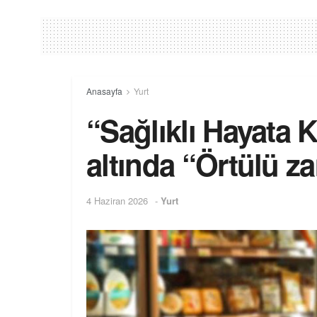
Anasayfa
Yurt
“Sağlıklı Hayata 
altında “Örtülü z
4 Haziran 2026
-
Yurt