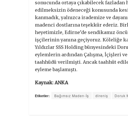
sonucunda ortaya çıkabilecek fazladan ha
edilmeksizin ödeneceği konusunda kesin
kanmadık, yalnızca irademize ve dayanı
madenci dostlarına teşekkür ederiz. Birl
heyetimizle, Edirne’de sendikamız önc
işçilerinin yanına geçiyoruz. Köleliğe k
Yıldızlar SSS Holding bünyesindeki Doruk
eylemlerin ardından Çalışma, İçişleri v
taahhüdü verilmişti. Ancak taahhüt edil
eyleme başlamıştı.
Kaynak: ANKA
Etiketler:
Bağımsız Maden-İş
direniş
Doruk 