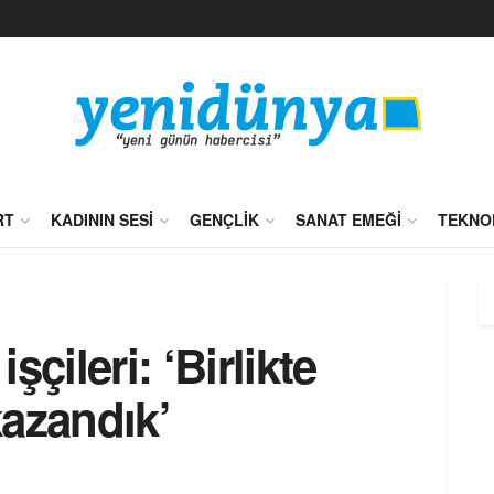
RT
KADININ SESI
GENÇLIK
SANAT EMEĞI
TEKNO
çileri: ‘Birlikte
kazandık’