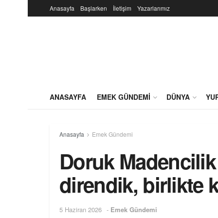
Anasayfa
Başlarken
İletişim
Yazarlarımız
ANASAYFA
EMEK GÜNDEMI
DÜNYA
YU
Anasayfa
Emek Gündemi
Doruk Madencilik iş
direndik, birlikte 
5 Haziran 2026
-
Emek Gündemi