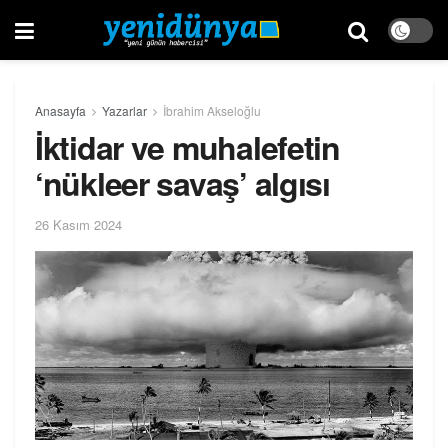
Anasayfa
Yazarlar
İbrahim Akseloğlu
İktidar ve muhalefetin
‘nükleer savaş’ algısı
26 Kasım 2024