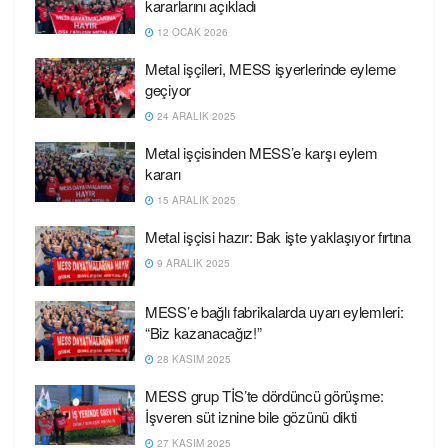
kararlarını açıkladı
12 OCAK 2026
Metal işçileri, MESS işyerlerinde eyleme
geçiyor
24 ARALIK 2025
Metal işçisinden MESS’e karşı eylem
kararı
15 ARALIK 2025
Metal işçisi hazır: Bak işte yaklaşıyor fırtına
9 ARALIK 2025
MESS’e bağlı fabrikalarda uyarı eylemleri:
“Biz kazanacağız!”
28 KASIM 2025
MESS grup TİS’te dördüncü görüşme:
İşveren süt iznine bile gözünü dikti
27 KASIM 2025