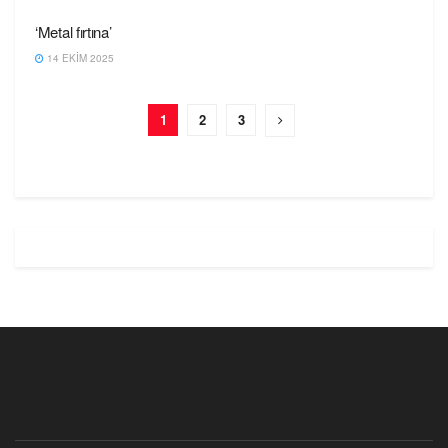
‘Metal fırtına’
14 EKIM 2025
1
2
3