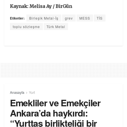
Kaynak: Melisa Ay / BirGün
Etiketler:
Birleşik Metal-İş
grev
MESS
TİS
toplu sözleşme
Türk Metal
Anasayfa
Yurt
Emekliler ve Emekçiler
Ankara’da haykırdı:
“Yurttaş birlikteliği bir