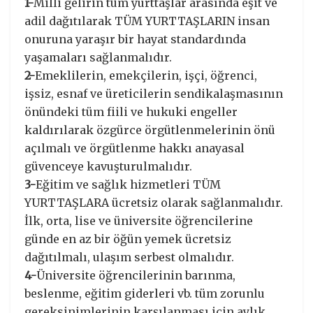
1-
Milli gelirin tüm yurttaşlar arasında eşit ve
adil dağıtılarak TÜM YURTTAŞLARIN insan
onuruna yaraşır bir hayat standardında
yaşamaları sağlanmalıdır.
2-
Emeklilerin, emekçilerin, işçi, öğrenci,
işsiz, esnaf ve üreticilerin sendikalaşmasının
önündeki tüm fiili ve hukuki engeller
kaldırılarak özgürce örgütlenmelerinin önü
açılmalı ve örgütlenme hakkı anayasal
güvenceye kavuşturulmalıdır.
3-
Eğitim ve sağlık hizmetleri TÜM
YURTTAŞLARA ücretsiz olarak sağlanmalıdır.
İlk, orta, lise ve üniversite öğrencilerine
günde en az bir öğün yemek ücretsiz
dağıtılmalı, ulaşım serbest olmalıdır.
4-
Üniversite öğrencilerinin barınma,
beslenme, eğitim giderleri vb. tüm zorunlu
gereksinimlerinin karşılanması için aylık