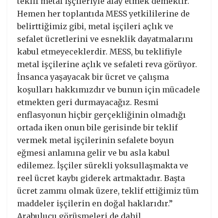
teklif metal işçileriyle alay etmek demektir.
Hemen her toplantıda MESS yetkililerine de
belirttiğimiz gibi, metal işçileri açlık ve
sefalet ücretlerini ve esneklik dayatmalarını
kabul etmeyeceklerdir. MESS, bu teklifiyle
metal işçilerine açlık ve sefaleti reva görüyor.
İnsanca yaşayacak bir ücret ve çalışma
koşulları hakkımızdır ve bunun için mücadele
etmekten geri durmayacağız. Resmi
enflasyonun hiçbir gerçekliğinin olmadığı
ortada iken onun bile gerisinde bir teklif
vermek metal işçilerinin sefalete boyun
eğmesi anlamına gelir ve bu asla kabul
edilemez. İşçiler sürekli yoksullaşmakta ve
reel ücret kaybı giderek artmaktadır. Başta
ücret zammı olmak üzere, teklif ettiğimiz tüm
maddeler işçilerin en doğal haklarıdır.”
Arabulucu görüşmeleri de dahil