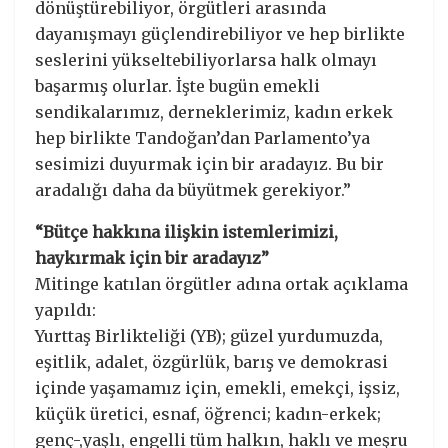
dönüştürebiliyor, örgütleri arasında
dayanışmayı güçlendirebiliyor ve hep birlikte
seslerini yükseltebiliyorlarsa halk olmayı
başarmış olurlar. İşte bugün emekli
sendikalarımız, derneklerimiz, kadın erkek
hep birlikte Tandoğan’dan Parlamento’ya
sesimizi duyurmak için bir aradayız. Bu bir
aradalığı daha da büyütmek gerekiyor.”
“Bütçe hakkına ilişkin istemlerimizi,
haykırmak için bir aradayız”
Mitinge katılan örgütler adına ortak açıklama
yapıldı:
Yurttaş Birlikteliği (YB); güzel yurdumuzda,
eşitlik, adalet, özgürlük, barış ve demokrasi
içinde yaşamamız için, emekli, emekçi, işsiz,
küçük üretici, esnaf, öğrenci; kadın-erkek;
genç-,yaşlı, engelli tüm halkın, haklı ve meşru