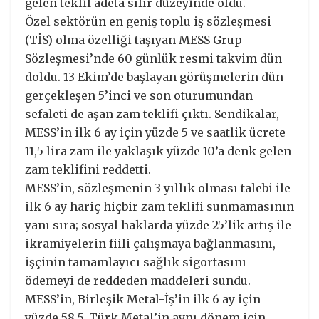
gelen teklif adeta sıfır düzeyinde oldu.
Özel sektörün en geniş toplu iş sözleşmesi
(TİS) olma özelliği taşıyan MESS Grup
Sözleşmesi’nde 60 günlük resmi takvim dün
doldu. 13 Ekim’de başlayan görüşmelerin dün
gerçekleşen 5’inci ve son oturumundan
sefaleti de aşan zam teklifi çıktı. Sendikalar,
MESS’in ilk 6 ay için yüzde 5 ve saatlik ücrete
11,5 lira zam ile yaklaşık yüzde 10’a denk gelen
zam teklifini reddetti.
MESS’in, sözleşmenin 3 yıllık olması talebi ile
ilk 6 ay hariç hiçbir zam teklifi sunmamasının
yanı sıra; sosyal haklarda yüzde 25’lik artış ile
ikramiyelerin fiili çalışmaya bağlanmasını,
işçinin tamamlayıcı sağlık sigortasını
ödemeyi de reddeden maddeleri sundu.
MESS’in, Birleşik Metal-İş’in ilk 6 ay için
yüzde 58,5, Türk Metal’in aynı dönem için