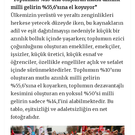
milli gelirin %55,6’sına el koyuyor”
Ülkemizin yerüstü ve yeraltı zenginlikleri
herkese yetecek düzeyde iken, bu kaynakların
adil ve eşit dağıtılmayışı nedeniyle küçük bir
azınlık bolluk içinde yaşarken; toplumun ezici
çoğunluğunu oluşturan emekliler, emekçiler,
işsizler, küçük üretici, küçük esnaf ve
öğrenciler, özellikle engelliler açlık ve sefalet
içinde sürünmektedirler. Toplumun %10’unu
oluşturan mutlu azınlık milli gelirin
%55,6’sına el koyarken, toplumun dezavantajlı
kesimini oluşturan en yoksul %50’si milli
gelirin sadece %14,1’ini alabilmektedir. Bu
tablo, eşitsizliği ve adaletsizliğin en net
fotoğrafıdır.