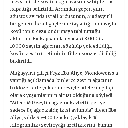
mevsiminde köyün doğu ovasını sahiplerine
kapattığı belirtildi. Ardından geçen yılın
ağustos ayında İsrail ordusunun, Muğayyirli
bir gencin İsrail güçlerine taş attığı iddiasıyla
köyü toplu cezalandırmaya tabi tuttuğu
aktarıldı. Bu kapsamda ovadaki 8.000 ila
10.000 zeytin ağacının sökülüp yok edildiği,
köyün zeytin üretiminin fiilen sona erdirildiği
bildirildi.
Muğayyirli çiftçi Feyz Ebu Aliye, Mondoweiss’a
yaptığı açıklamada, binlerce zeytin ağacının
buldozerlerle yok edilmesiyle ailelerin çiftçi
olarak yaşamlarının altüst olduğunu söyledi.
“Ailem 450 zeytin ağacını kaybetti, geriye
sadece üç ağaç kaldı; ikisi avlumda” diyen Ebu
Aliye, yılda 95–100 teneke (yaklaşık 16
kilogramlık) zeytinyağı ürettiklerini; bunun