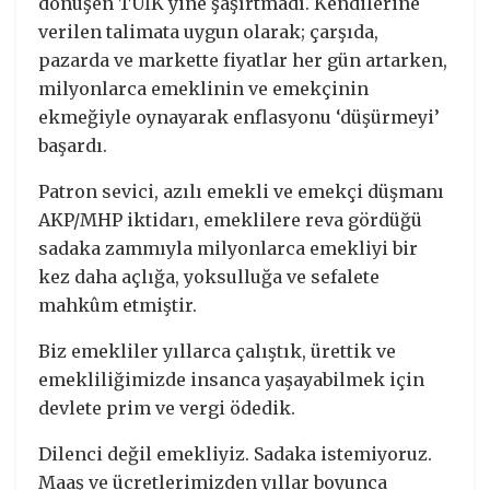
dönüşen TÜİK yine şaşırtmadı. Kendilerine
verilen talimata uygun olarak; çarşıda,
pazarda ve markette fiyatlar her gün artarken,
milyonlarca emeklinin ve emekçinin
ekmeğiyle oynayarak enflasyonu ‘düşürmeyi’
başardı.
Patron sevici, azılı emekli ve emekçi düşmanı
AKP/MHP iktidarı, emeklilere reva gördüğü
sadaka zammıyla milyonlarca emekliyi bir
kez daha açlığa, yoksulluğa ve sefalete
mahkûm etmiştir.
Biz emekliler yıllarca çalıştık, ürettik ve
emekliliğimizde insanca yaşayabilmek için
devlete prim ve vergi ödedik.
Dilenci değil emekliyiz. Sadaka istemiyoruz.
Maaş ve ücretlerimizden yıllar boyunca