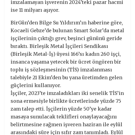
imzalamayan işverenin 2024’teki pazar hacmi
ise 11 milyarı aşıyor.
BirGün’den Bilge Su Yıldırım’ın haberine göre,
Kocaeli Gebze’de bulunan Smart Solar’da metal
işçilerinin çıktığı grev, beşinci gününü geride
bıraktı. Birleşik Metal İşçileri Sendikası
(Birleşik Metal-İş) üyesi 166’sı kadın 260 işçi,
insanca yaşama yetecek bir ücret öngören bir
toplu iş sözleşmesinin (TİS) imzalanması
talebiyle 21 Ekim’den bu yana üretimden gelen
güçlerini kullanıyor.
İşçiler, 2023’te imzaladıkları iki senelik TİS’in
sona ermesiyle birlikte ücretlerinde yüzde 75
zam talep etti. İşçilerin yüzde 50’ye kadar
masaya sunulacak teklifleri onaylayacağını
belirtmesine rağmen işveren haziran ile eylül
arasındaki süre için sıfır zam tanımladı. Eylül