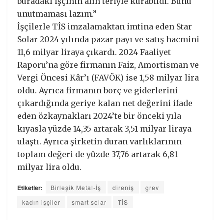
buradaki işçinin alın teriyle kurabildi. Bunu
unutmaması lazım.”
İşçilerle TİS imzalamaktan imtina eden Star
Solar 2024 yılında pazar payı ve satış hacmini
11,6 milyar liraya çıkardı. 2024 Faaliyet
Raporu’na göre firmanın Faiz, Amortisman ve
Vergi Öncesi Kâr’ı (FAVÖK) ise 1,58 milyar lira
oldu. Ayrıca firmanın borç ve giderlerini
çıkardığında geriye kalan net değerini ifade
eden özkaynakları 2024’te bir önceki yıla
kıyasla yüzde 14,35 artarak 3,51 milyar liraya
ulaştı. Ayrıca şirketin duran varlıklarının
toplam değeri de yüzde 37,76 artarak 6,81
milyar lira oldu.
Etiketler:
Birleşik Metal-İş
direniş
grev
kadın işçiler
smart solar
TİS