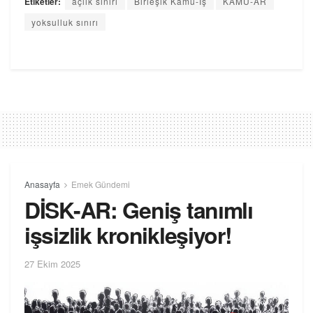
Etiketler:
açlık sınırı
Birleşik Kamu-İş
KAMU-AR
yoksulluk sınırı
Anasayfa
Emek Gündemi
DİSK-AR: Geniş tanımlı
işsizlik kronikleşiyor!
27 Ekim 2025