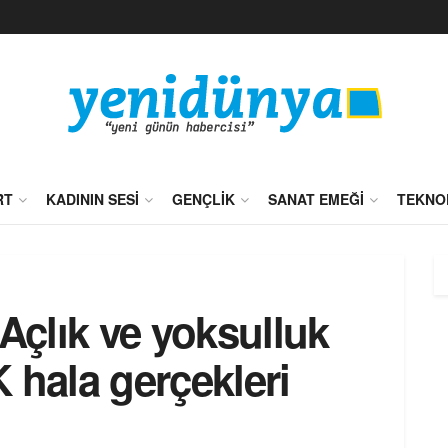
RT
KADININ SESI
GENÇLIK
SANAT EMEĞI
TEKNO
 Açlık ve yoksulluk
K hala gerçekleri