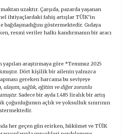
ıtmaktan uzaktır. Çarşıda, pazarda yaşanan
mel ihtiyaçlardaki fahiş artışlar TÜİK’in
le bağdaşmadığını göstermektedir. Gıdaya
en, resmi veriler halkı kandırmanın bir aracı
 yapılan araştırmaya göre *Temmuz 2025
ıkmıştır. Dört kişilik bir ailenin yalnızca
n yapması gereken harcama bu seviyeye
, ulaşım, sağlık, eğitim ve diğer zorunlu
lamıştır
. Sadece bir ayda 1.485 liralık bir artış
üyük çoğunluğunun açlık ve yoksulluk sınırının
stermektedir.
ında her geçen gün erirken, hükümet ve TÜİK
erasyonlarıyla gerçekleri perdelemeye