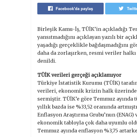
Facebook'da paylaş
Twitt
Birleşik Kamu-İş, TÜİK’in açıkladığı Te
yansıtmadığını açıklayan yazılı bir açı
yaşadığı gerçeklikle bağdaşmadığını gö
daha da zorlaşırken, resmi veriler halkı
denildi.
TÜİK verileri gerçeği açıklamıyor
Türkiye İstatistik Kurumu (TÜİK) tara
verileri, ekonomik krizin halk üzerindek
sermiştir. TÜİK’e göre Temmuz ayında tü
yıllık bazda ise %33,52 oranında artmış
Enflasyon Araştırma Grubu’nun (ENAG) v
ekonomik tabloyla çok daha uyumlu old
Temmuz ayında enflasyon %3,75 artarken,