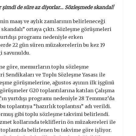
ar şimdi de süre az diyorlar… Sözleşmede skandal!
in maaş ve aylık zamlarının belirleneceği
skandalı” ortaya çıktı. Sözleşme görüşmeleri
yurtdışı programı nedeniyle erken
lerde 22 gün süren müzakerelerin bu kez 19
i savunuldu.
ine göre, memurların toplu sözleşme
ri Sendikaları ve Toplu Sözleşme Yasası ile
leşme görüşmelerine, ağustos ayının ilk işgünü
 görüşmeler G20 toplantılarına katılan Çalışma
n’ın yurtdışı programı nedeniyle 28 Temmuz’da
bu toplantıya “hazırlık toplantısı” adı verildi.
ormuş gibi toplu sözleşme takvimi belirlendi.
zmet kollarında tekliflerin ön müzakereleri ile
toplantıda belirlenen bu takvime göre işliyor.