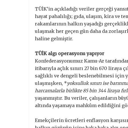
TÜİK’in açıkladığı veriler gerçeği yans
hayat pahalılığı; gıda, ulaşım, kira ve te
rakamlarının halkın yaşadığı gerçeklik
ulaşmak her geçen gün daha da zorlaşırk
haline gelmiştir.
TÜİK algı operasyonu yapıyor
Konfederasyonumuz Kamu-Ar tarafından
itibarıyla açlık sınırı 27 bin 670 liraya ç
sağlıklı ve dengeli beslenebilmesi içi
ulaşmışken, *
yoksulluk sınırı ise barınma
harcamalarla birlikte 85 bin 344 liraya fır
yaşanmıştır. Bu veriler, çalışanların b
altında yaşamaya mahkûm edildiğini gö
Emekçilerin ücretleri enflasyon karşıs
halkın gözünün içine baka baka algı op