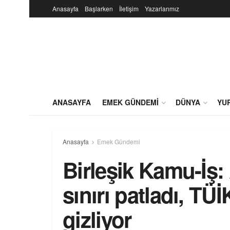
Anasayfa
Başlarken
İletişim
Yazarlarımız
ANASAYFA
EMEK GÜNDEMI
DÜNYA
YU
Anasayfa
Emek Gündemi
Birleşik Kamu-İş:
sınırı patladı, TÜİ
gizliyor