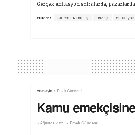
Gerçek enflasyon sofralarda, pazarlarda
Etiketler:
Birleşik Kamu-İş
emekçi
enflasyon
Anasayfa
Emek Gündemi
Kamu emekçisine 
5 Ağustos 2025
-
Emek Gündemi