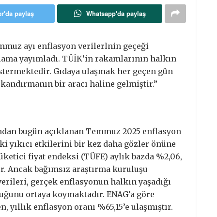
er'da paylaş
Whatsapp'da paylaş
mmuz ayı enflasyon verilerlnin geçeği
klama yayımladı. TÜİK’in rakamlarının halkın
stermektedir. Gıdaya ulaşmak her geçen gün
 kandırmanın bir aracı haline gelmiştir.”
fından bugün açıklanan Temmuz 2025 enflasyon
i yıkıcı etkilerini bir kez daha gözler önüne
ketici fiyat endeksi (TÜFE) aylık bazda %2,06,
tır. Ancak bağımsız araştırma kuruluşu
erileri, gerçek enflasyonun halkın yaşadığı
uğunu ortaya koymaktadır. ENAG’a göre
 yıllık enflasyon oranı %65,15’e ulaşmıştır.