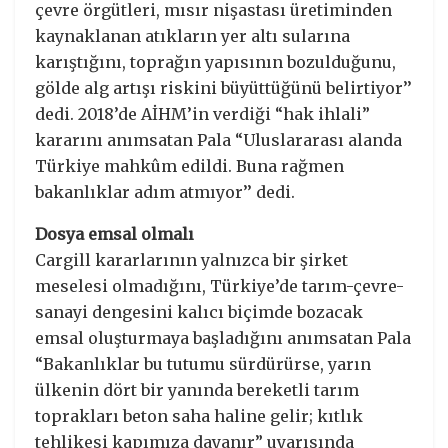
çevre örgütleri, mısır nişastası üretiminden
kaynaklanan atıkların yer altı sularına
karıştığını, toprağın yapısının bozulduğunu,
gölde alg artışı riskini büyüttüğünü belirtiyor’’
dedi. 2018’de AİHM’in verdiği “hak ihlali”
kararını anımsatan Pala “Uluslararası alanda
Türkiye mahkûm edildi. Buna rağmen
bakanlıklar adım atmıyor’’ dedi.
Dosya emsal olmalı
Cargill kararlarının yalnızca bir şirket
meselesi olmadığını, Türkiye’de tarım-çevre-
sanayi dengesini kalıcı biçimde bozacak
emsal oluşturmaya başladığını anımsatan Pala
“Bakanlıklar bu tutumu sürdürürse, yarın
ülkenin dört bir yanında bereketli tarım
toprakları beton saha haline gelir; kıtlık
tehlikesi kapımıza dayanır” uyarısında