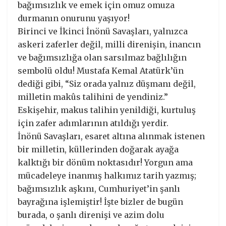
bağımsızlık ve emek için omuz omuza
durmanın onurunu yaşıyor!
Birinci ve İkinci İnönü Savaşları, yalnızca
askeri zaferler değil, milli direnişin, inancın
ve bağımsızlığa olan sarsılmaz bağlılığın
sembolü oldu! Mustafa Kemal Atatürk’ün
dediği gibi, “Siz orada yalnız düşmanı değil,
milletin makûs talihini de yendiniz.”
Eskişehir, makus talihin yenildiği, kurtuluş
için zafer adımlarının atıldığı yerdir.
İnönü Savaşları, esaret altına alınmak istenen
bir milletin, küllerinden doğarak ayağa
kalktığı bir dönüm noktasıdır! Yorgun ama
mücadeleye inanmış halkımız tarih yazmış;
bağımsızlık aşkını, Cumhuriyet’in şanlı
bayrağına işlemiştir! İşte bizler de bugün
burada, o şanlı direnişi ve azim dolu