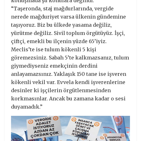
konuşmada şu konulara değindi:
“Taşeronda, staj mağdurlarında, vergide
nerede mağduriyet varsa ülkenin gündemine
taşıyoruz. Biz bu ülkede yasama değiliz,
yürütme değiliz. Sivil toplum örgütüyüz. İşçi,
çiftçi, emekli bu ilçenin yüzde 65’iyiz.
Meclis’te ise tulum kökenli 5 kişi
göremezsiniz. Sabah 5’te kalkmazsanız, tulum
giymediyseniz emekçinin derdini
anlayamazsınız. Yaklaşık 150 tane ise işveren
kökenli vekil var. Evvela kendi işverenlerine
desinler ki işçilerin örgütlenmesinden
korkmasınlar. Ancak bu zamana kadar o sesi
duyamadık.”