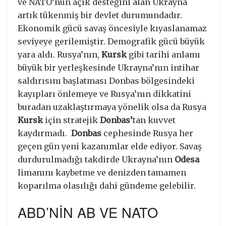
ve NATO’nun açık desteğini alan Ukrayna
artık tükenmiş bir devlet durumundadır.
Ekonomik gücü savaş öncesiyle kıyaslanamaz
seviyeye gerilemiştir. Demografik gücü büyük
yara aldı. Rusya’nın,
Kursk
gibi tarihi anlamı
büyük bir yerleşkesinde Ukrayna’nın intihar
saldırısını başlatması Donbas bölgesindeki
kayıpları önlemeye ve Rusya’nın dikkatini
buradan uzaklaştırmaya yönelik olsa da Rusya
Kursk
için stratejik
Donbas’
tan kuvvet
kaydırmadı.
Donbas
cephesinde Rusya her
geçen gün yeni kazanımlar elde ediyor. Savaş
durdurulmadığı takdirde Ukrayna’nın
Odesa
limanını kaybetme ve denizden tamamen
koparılma olasılığı dahi gündeme gelebilir.
ABD’NİN AB VE NATO