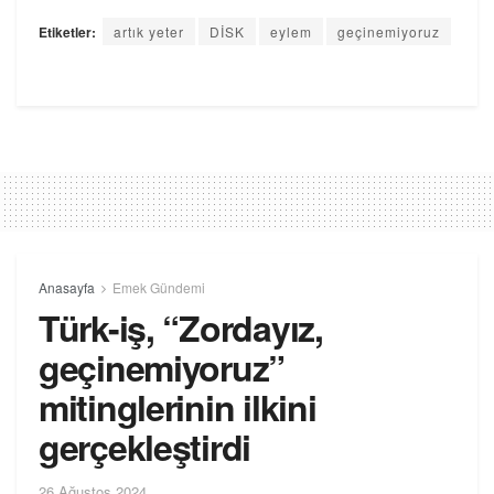
Etiketler:
artık yeter
DİSK
eylem
geçinemiyoruz
Anasayfa
Emek Gündemi
Türk-iş, “Zordayız,
geçinemiyoruz”
mitinglerinin ilkini
gerçekleştirdi
26 Ağustos 2024