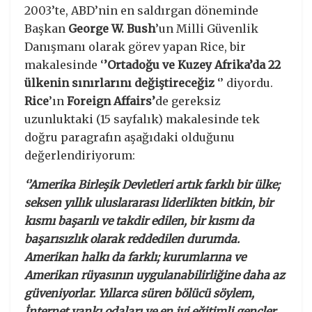
2003’te, ABD’nin en saldırgan döneminde
Başkan
George W. Bush
’un Milli Güvenlik
Danışmanı olarak görev yapan Rice, bir
makalesinde ‘
’Ortadoğu ve Kuzey Afrika’da 22
ülkenin sınırlarını değiştireceğiz
‘’ diyordu.
Rice
’ın
Foreign Affairs’
de gereksiz
uzunluktaki (15 sayfalık) makalesinde tek
doğru paragrafın aşağıdaki olduğunu
değerlendiriyorum:
‘’Amerika Birleşik Devletleri artık farklı bir ülke;
seksen yıllık uluslararası liderlikten bitkin, bir
kısmı başarılı ve takdir edilen, bir kısmı da
başarısızlık olarak reddedilen durumda.
Amerikan halkı da farklı; kurumlarına ve
Amerikan rüyasının uygulanabilirliğine daha az
güveniyorlar. Yıllarca süren bölücü söylem,
İnternet yankı odaları ve en iyi eğitimli gençler