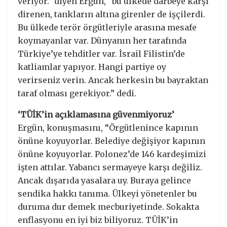
veriyor.” diyen Ergün, “bu ülkede darbeye karşı
direnen, tankların altına girenler de işçilerdi.
Bu ülkede terör örgütleriyle arasına mesafe
koymayanlar var. Dünyanın her tarafında
Türkiye’ye tehditler var. İsrail Filistin’de
katliamlar yapıyor. Hangi partiye oy
verirseniz verin. Ancak herkesin bu bayraktan
taraf olması gerekiyor.” dedi.
‘TÜİK’in açıklamasına güvenmiyoruz’
Ergün, konuşmasını, “Örgütlenince kapının
önüne koyuyorlar. Belediye değişiyor kapının
önüne koyuyorlar. Polonez’de 146 kardeşimizi
işten attılar. Yabancı sermayeye karşı değiliz.
Ancak dışarıda yasalara uy. Buraya gelince
sendika hakkı tanıma. Ülkeyi yönetenler bu
duruma dur demek mecburiyetinde. Sokakta
enflasyonu en iyi biz biliyoruz. TÜİK’in