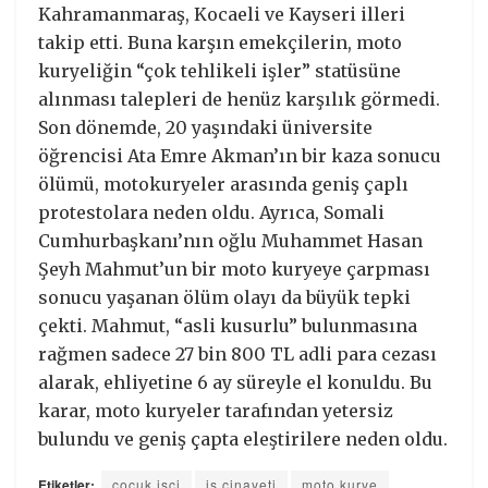
Kahramanmaraş, Kocaeli ve Kayseri illeri
takip etti. Buna karşın emekçilerin, moto
kuryeliğin “çok tehlikeli işler” statüsüne
alınması talepleri de henüz karşılık görmedi.
Son dönemde, 20 yaşındaki üniversite
öğrencisi Ata Emre Akman’ın bir kaza sonucu
ölümü, motokuryeler arasında geniş çaplı
protestolara neden oldu. Ayrıca, Somali
Cumhurbaşkanı’nın oğlu Muhammet Hasan
Şeyh Mahmut’un bir moto kuryeye çarpması
sonucu yaşanan ölüm olayı da büyük tepki
çekti. Mahmut, “asli kusurlu” bulunmasına
rağmen sadece 27 bin 800 TL adli para cezası
alarak, ehliyetine 6 ay süreyle el konuldu. Bu
karar, moto kuryeler tarafından yetersiz
bulundu ve geniş çapta eleştirilere neden oldu.
Etiketler:
çocuk işçi
iş cinayeti
moto kurye