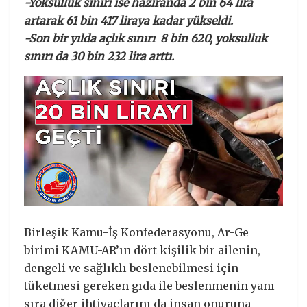
-Yoksulluk sınırı ise haziranda 2 bin 64 lira
artarak 61 bin 417 liraya kadar yükseldi.
-Son bir yılda açlık sınırı 8 bin 620, yoksulluk
sınırı da 30 bin 232 lira arttı.
Birleşik Kamu-İş Konfederasyonu, Ar-Ge
birimi KAMU-AR’ın dört kişilik bir ailenin,
dengeli ve sağlıklı beslenebilmesi için
tüketmesi gereken gıda ile beslenmenin yanı
sıra diğer ihtiyaçlarını da insan onuruna