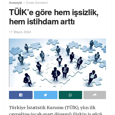
Anasayfa
Emek Gündemi
TÜİK’e göre hem işsizlik,
hem istihdam arttı
17 Mayıs 2024
Türkiye İstatistik Kurumu (TÜİK), ylın ilk
çeyreğine (ocak-mart dönemi) ilişkin iş gücü