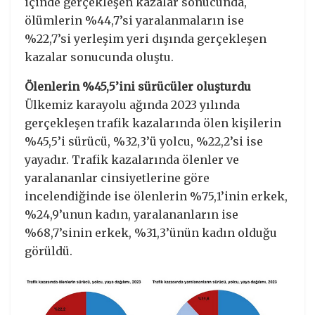
içinde gerçekleşen kazalar sonucunda,
ölümlerin %44,7’si yaralanmaların ise
%22,7’si yerleşim yeri dışında gerçekleşen
kazalar sonucunda oluştu.
Ölenlerin %45,5’ini sürücüler oluşturdu
Ülkemiz karayolu ağında 2023 yılında
gerçekleşen trafik kazalarında ölen kişilerin
%45,5’i sürücü, %32,3’ü yolcu, %22,2’si ise
yayadır. Trafik kazalarında ölenler ve
yaralananlar cinsiyetlerine göre
incelendiğinde ise ölenlerin %75,1’inin erkek,
%24,9’unun kadın, yaralananların ise
%68,7’sinin erkek, %31,3’ünün kadın olduğu
görüldü.