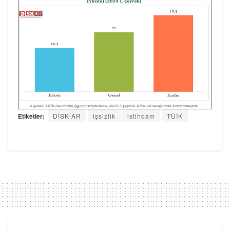
Etiketler:
DİSK-AR
işsizlik
istihdam
TÜİK