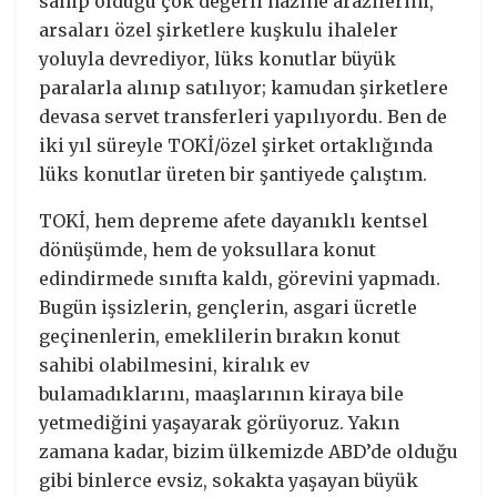
sahip olduğu çok değerli hazine arazilerini,
arsaları özel şirketlere kuşkulu ihaleler
yoluyla devrediyor, lüks konutlar büyük
paralarla alınıp satılıyor; kamudan şirketlere
devasa servet transferleri yapılıyordu. Ben de
iki yıl süreyle TOKİ/özel şirket ortaklığında
lüks konutlar üreten bir şantiyede çalıştım.
TOKİ, hem depreme afete dayanıklı kentsel
dönüşümde, hem de yoksullara konut
edindirmede sınıfta kaldı, görevini yapmadı.
Bugün işsizlerin, gençlerin, asgari ücretle
geçinenlerin, emeklilerin bırakın konut
sahibi olabilmesini, kiralık ev
bulamadıklarını, maaşlarının kiraya bile
yetmediğini yaşayarak görüyoruz. Yakın
zamana kadar, bizim ülkemizde ABD’de olduğu
gibi binlerce evsiz, sokakta yaşayan büyük