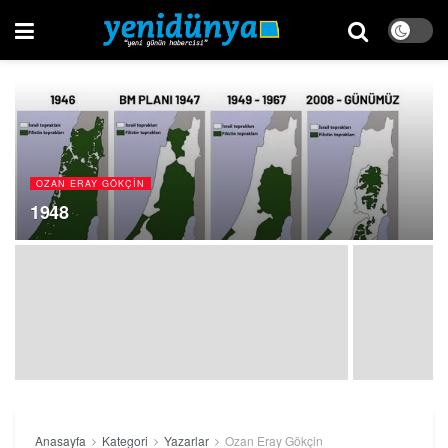
OZAN ERAY GÖKÇIN
1948
Anasayfa
Kategori
Yazarlar
Ozan Eray Gökçin