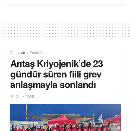
Anasayfa
Emek Gündemi
Arıtaş Kriyojenik’de 23
gündür süren fiili grev
anlaşmayla sonlandı
10 Ocak 2025