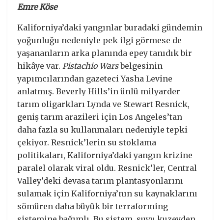
Emre Köse
Kaliforniya’daki yangınlar buradaki gündemin
yoğunluğu nedeniyle pek ilgi görmese de
yaşananların arka planında epey tanıdık bir
hikâye var.
Pistachio Wars
belgesinin
yapımcılarından gazeteci Yasha Levine
anlatmış. Beverly Hills’in ünlü milyarder
tarım oligarkları Lynda ve Stewart Resnick,
geniş tarım arazileri için Los Angeles’tan
daha fazla su kullanmaları nedeniyle tepki
çekiyor. Resnick’lerin su stoklama
politikaları, Kaliforniya’daki yangın krizine
paralel olarak viral oldu. Resnick’ler, Central
Valley’deki devasa tarım plantasyonlarını
sulamak için Kaliforniya’nın su kaynaklarını
sömüren daha büyük bir terraforming
sistemine bağımlı. Bu sistem, suyu kuzeyden