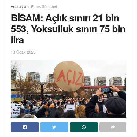
Anasayfa
Emek Gündemi
BİSAM: Açlık sınırı 21 bin
553, Yoksulluk sınırı 75 bin
lira
10 Ocak 2025