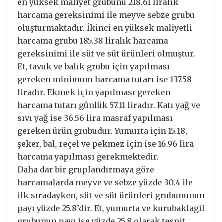
en yüksek maliyet grubunu 218.61 liralık
harcama gereksinimi ile meyve sebze grubu
oluşturmaktadır. İkinci en yüksek maliyetli
harcama grubu 185.38 liralık harcama
gereksinimi ile süt ve süt ürünleri olmuştur.
Et, tavuk ve balık grubu için yapılması
gereken minimum harcama tutarı ise 137.58
liradır. Ekmek için yapılması gereken
harcama tutarı günlük 57.11 liradır. Katı yağ ve
sıvı yağ ise 36.56 lira masraf yapılması
gereken ürün grubudur. Yumurta için 15.18,
şeker, bal, reçel ve pekmez için ise 16.96 lira
harcama yapılması gerekmektedir.
Daha dar bir gruplandırmaya göre
harcamalarda meyve ve sebze yüzde 30.4 ile
ilk sıradayken, süt ve süt ürünleri grubununun
payı yüzde 25.8’dir. Et, yumurta ve kurubaklagil
grubunun payı ise yüzde 25.8 olarak tespit