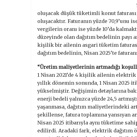
oluşacak düşük tüketimli konut faturasın
oluşacaktır. Faturanın yüzde 70,9’unu is
vergilerin oranı ise yüzde 10’da kalmakta
düzeyinde olan dağıtım bedelinin payı ar
kişilik bir ailenin asgari tüketim fatur
dağıtım bedelinin, Nisan 2025’te faturan
“Üretim maliyetlerinin artmadığı koşull
1 Nisan 2021’de 4 kişilik ailenin elektrik
yıllık dönemin sonunda, 1 Nisan 2025 itib
yükselmiştir. Değişimin detaylarına bakı
enerji bedeli yalnızca yüzde 24,5 artmıştı
yaşanmasa, dağıtım maliyetlerindeki art
şekillense, fatura toplamına yansıyan art
Nisan 2025 itibarıyla aynı tüketime sahi
edilirdi. Aradaki fark, elektrik dağıtım 