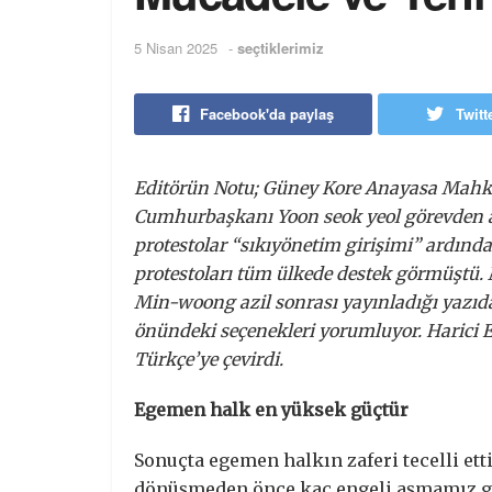
5 Nisan 2025
-
seçtiklerimiz
Facebook'da paylaş
Twitt
Editörün Notu; Güney Kore Anayasa Mahke
Cumhurbaşkanı Yoon seok yeol görevden al
protestolar “sıkıyönetim girişimi” ardınd
protestoları tüm ülkede destek görmüştü.
Min-woong azil sonrası yayınladığı yazıda 
önündeki seçenekleri yorumluyor. Harici
Türkçe’ye çevirdi.
Egemen halk en yüksek güçtür
Sonuçta egemen halkın zaferi tecelli etti
dönüşmeden önce kaç engeli aşmamız ger