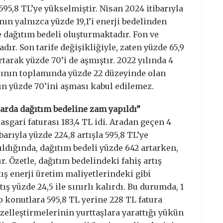
595,8 TL’ye yükselmiştir. Nisan 2024 itibarıyla
ın yalnızca yüzde 19,1’i enerji bedelinden
e dağıtım bedeli oluşturmaktadır. Fon ve
dır. Son tarife değişikliğiyle, zaten yüzde 65,9
tarak yüzde 70’i de aşmıştır. 2022 yılında 4
asının toplamında yüzde 22 düzeyinde olan
ın yüzde 70’ini aşması kabul edilemez.
arda dağıtım bedeline zam yapıldı”
 asgari faturası 183,4 TL idi. Aradan geçen 4
arıyla yüzde 224,8 artışla 595,8 TL’ye
ldığında, dağıtım bedeli yüzde 642 artarken,
r. Özetle, dağıtım bedelindeki fahiş artış
ış enerji üretim maliyetlerindeki gibi
ış yüzde 24,5 ile sınırlı kalırdı. Bu durumda, 1
p konutlara 595,8 TL yerine 228 TL fatura
özelleştirmelerinin yurttaşlara yarattığı yükün