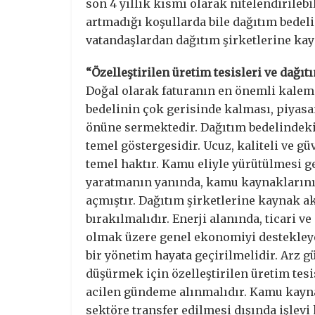
son 4 yıllık kısmı olarak nitelendirilebi
artmadığı koşullarda bile dağıtım bedeli
vatandaşlardan dağıtım şirketlerine kayn
“Özelleştirilen üretim tesisleri ve dağı
Doğal olarak faturanın en önemli kalemi
bedelinin çok gerisinde kalması, piyasa
önüne sermektedir. Dağıtım bedelindeki b
temel göstergesidir. Ucuz, kaliteli ve gü
temel haktır. Kamu eliyle yürütülmesi g
yaratmanın yanında, kamu kaynaklarının
açmıştır. Dağıtım şirketlerine kaynak akt
bırakılmalıdır. Enerji alanında, ticari v
olmak üzere genel ekonomiyi destekleyec
bir yönetim hayata geçirilmelidir. Arz 
düşürmek için özelleştirilen üretim tes
acilen gündeme alınmalıdır. Kamu kayna
sektöre transfer edilmesi dışında işlev