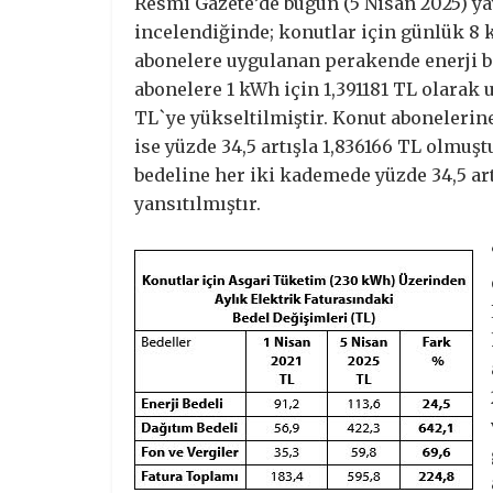
Resmi Gazete’de bugün (5 Nisan 2025) ya
incelendiğinde; konutlar için günlük 8 
abonelere uygulanan perakende enerji 
abonelere 1 kWh için 1,391181 TL olarak u
TL`ye yükseltilmiştir. Konut abonelerin
ise yüzde 34,5 artışla 1,836166 TL olmuş
bedeline her iki kademede yüzde 34,5 ar
yansıtılmıştır.