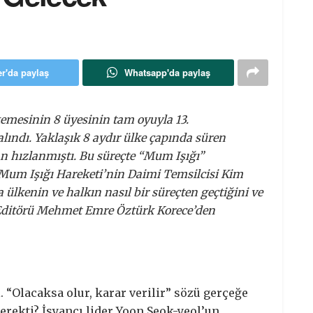
er'da paylaş
Whatsapp'da paylaş
mesinin 8 üyesinin tam oyuyla 13.
ındı. Yaklaşık 8 aydır ülke çapında süren
an hızlanmıştı. Bu süreçte “Mum Işığı”
 Mum Işığı Hareketi’nin Daimi Temsilcisi Kim
ülkenin ve halkın nasıl bir süreçten geçtiğini ve
 Editörü Mehmet Emre Öztürk Korece’den
. “Olacaksa olur, karar verilir” sözü gerçeğe
ekti? İsyancı lider Yoon Seok-yeol’un