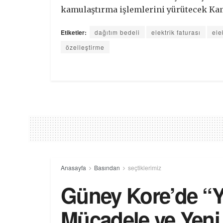
kamulaştırma işlemlerini yürütecek Kam
Etiketler:
dağıtım bedeli
elektrik faturası
ele
özelleştirme
Anasayfa
Basından
seçtiklerimiz
Güney Kore’de “Y
Mücadele ve Yeni