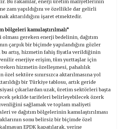
lir. Bu rakamlar, enerji üretim maliyetlerinin
ne zam yapıldığını ve özellikle dar gelirli
ak aktarıldığını işaret etmektedir.
tım bölgeleri kamulaştırılmalı”
 olması gereken enerji bedelinin, dağıtım
nın çarpık bir biçimde yapılandığını gözler
u artış, hizmetin fahiş fiyatla verildiğinin
venilir enerjiye erişim, tüm yurttaşlar için
ereken hizmetin özelleşmesi, pahalılık
 özel sektöre sınırsızca aktarılmasına yol
arıldığı bir Türkiye tablosu, artık geride
e siyasi çıkarlardan uzak, üretim sektörleri başta
ek şekilde tarifeleri belirleyebilecek özerk
güvenliğini sağlamak ve toplam maliyeti
isleri ve dağıtım bölgelerinin kamulaştırılması
klarının sonu belirsiz bir biçimde özel
i kalmayan EPDK kapatılarak, yerine