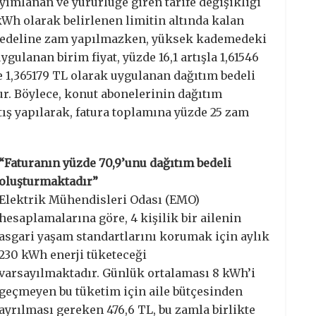
yımlanan ve yürürlüğe giren tarife değişikliği
kWh olarak belirlenen limitin altında kalan
bedeline zam yapılmazken, yüksek kademedeki
ygulanan birim fiyat, yüzde 16,1 artışla 1,61546
e 1,365179 TL olarak uygulanan dağıtım bedeli
tur. Böylece, konut abonelerinin dağıtım
tış yapılarak, fatura toplamına yüzde 25 zam
“Faturanın yüzde 70,9’unu dağıtım bedeli
oluşturmaktadır”
Elektrik Mühendisleri Odası (EMO)
hesaplamalarına göre, 4 kişilik bir ailenin
asgari yaşam standartlarını korumak için aylık
230 kWh enerji tüketeceği
varsayılmaktadır. Günlük ortalaması 8 kWh’i
geçmeyen bu tüketim için aile bütçesinden
ayrılması gereken 476,6 TL, bu zamla birlikte