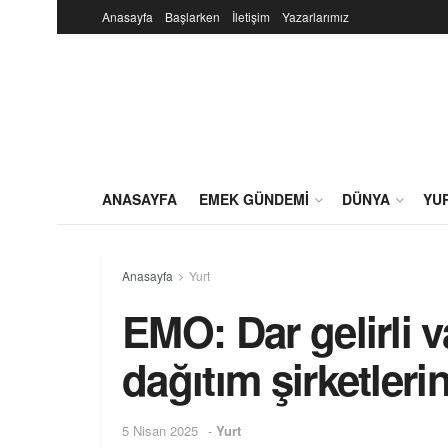
Anasayfa
Başlarken
İletişim
Yazarlarımız
ANASAYFA
EMEK GÜNDEMI
DÜNYA
YU
Anasayfa
Yurt
EMO: Dar gelirli 
dağıtım şirketleri
5 Nisan 2025
-
Yurt