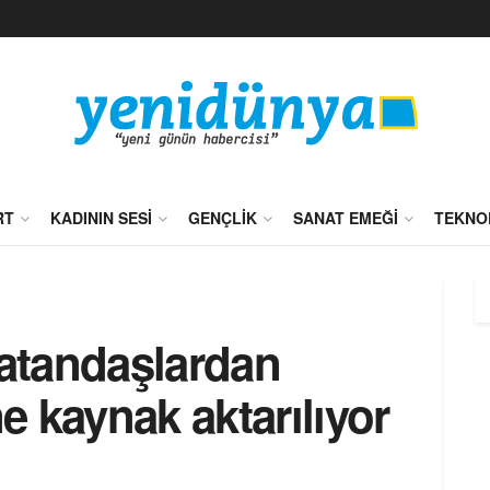
RT
KADININ SESI
GENÇLIK
SANAT EMEĞI
TEKNO
vatandaşlardan
ne kaynak aktarılıyor