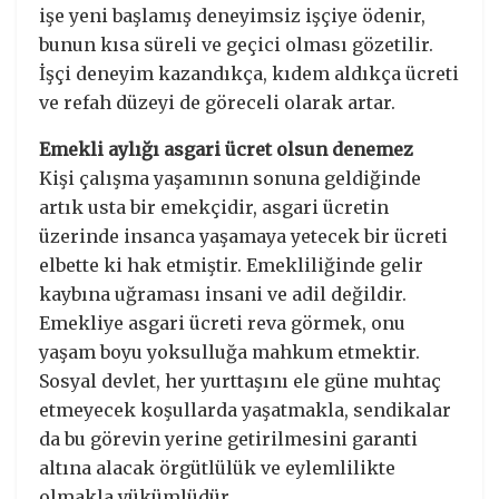
işe yeni başlamış deneyimsiz işçiye ödenir,
bunun kısa süreli ve geçici olması gözetilir.
İşçi deneyim kazandıkça, kıdem aldıkça ücreti
ve refah düzeyi de göreceli olarak artar.
Emekli aylığı asgari ücret olsun denemez
Kişi çalışma yaşamının sonuna geldiğinde
artık usta bir emekçidir, asgari ücretin
üzerinde insanca yaşamaya yetecek bir ücreti
elbette ki hak etmiştir. Emekliliğinde gelir
kaybına uğraması insani ve adil değildir.
Emekliye asgari ücreti reva görmek, onu
yaşam boyu yoksulluğa mahkum etmektir.
Sosyal devlet, her yurttaşını ele güne muhtaç
etmeyecek koşullarda yaşatmakla, sendikalar
da bu görevin yerine getirilmesini garanti
altına alacak örgütlülük ve eylemlilikte
olmakla yükümlüdür.