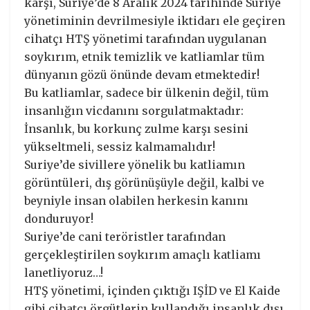
karşı, Suriye’de 8 Aralık 2024 tarihinde Suriye
yönetiminin devrilmesiyle iktidarı ele geçiren
cihatçı HTŞ yönetimi tarafından uygulanan
soykırım, etnik temizlik ve katliamlar tüm
dünyanın gözü önünde devam etmektedir!
Bu katliamlar, sadece bir ülkenin değil, tüm
insanlığın vicdanını sorgulatmaktadır:
İnsanlık, bu korkunç zulme karşı sesini
yükseltmeli, sessiz kalmamalıdır!
Suriye’de sivillere yönelik bu katliamın
görüntüleri, dış görünüşüyle değil, kalbi ve
beyniyle insan olabilen herkesin kanını
donduruyor!
Suriye’de cani teröristler tarafından
gerçekleştirilen soykırım amaçlı katliamı
lanetliyoruz…!
HTŞ yönetimi, içinden çıktığı IŞİD ve El Kaide
gibi cihatçı örgütlerin kullandığı insanlık dışı