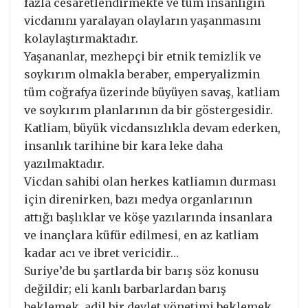
fazla cesaretlendirmekte ve tüm insanlığın
vicdanını yaralayan olayların yaşanmasını
kolaylaştırmaktadır.
Yaşananlar, mezhepçi bir etnik temizlik ve
soykırım olmakla beraber, emperyalizmin
tüm coğrafya üzerinde büyüyen savaş, katliam
ve soykırım planlarının da bir göstergesidir.
Katliam, büyük vicdansızlıkla devam ederken,
insanlık tarihine bir kara leke daha
yazılmaktadır.
Vicdan sahibi olan herkes katliamın durması
için direnirken, bazı medya organlarının
attığı başlıklar ve köşe yazılarında insanlara
ve inançlara küfür edilmesi, en az katliam
kadar acı ve ibret vericidir…
Suriye’de bu şartlarda bir barış söz konusu
değildir; eli kanlı barbarlardan barış
beklemek, adil bir devlet yönetimi beklemek