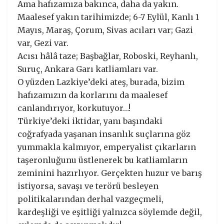
Ama hafızamıza bakınca, daha da yakın.
Maalesef yakın tarihimizde; 6-7 Eylül, Kanlı 1
Mayıs, Maraş, Çorum, Sivas acıları var; Gazi
var, Gezi var.
Acısı hâlâ taze; Başbağlar, Roboski, Reyhanlı,
Suruç, Ankara Garı katliamları var.
O yüzden Lazkiye’deki ateş, burada, bizim
hafızamızın da korlarını da maalesef
canlandırıyor, korkutuyor…!
Türkiye’deki iktidar, yanı başındaki
coğrafyada yaşanan insanlık suçlarına göz
yummakla kalmıyor, emperyalist çıkarların
taşeronluğunu üstlenerek bu katliamların
zeminini hazırlıyor. Gerçekten huzur ve barış
istiyorsa, savaşı ve terörü besleyen
politikalarından derhal vazgeçmeli,
kardeşliği ve eşitliği yalnızca söylemde değil,