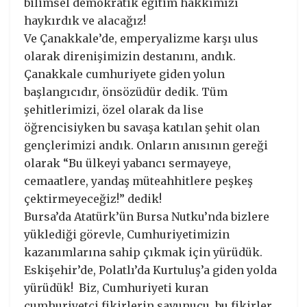
bilimsel demokratik eğitim hakkımızı
haykırdık ve alacağız!
Ve Çanakkale’de, emperyalizme karşı ulus
olarak direnişimizin destanını, andık.
Çanakkale cumhuriyete giden yolun
başlangıcıdır, önsözüdür dedik. Tüm
şehitlerimizi, özel olarak da lise
öğrencisiyken bu savaşa katılan şehit olan
gençlerimizi andık. Onların anısının gereği
olarak “Bu ülkeyi yabancı sermayeye,
cemaatlere, yandaş müteahhitlere peşkeş
çektirmeyeceğiz!” dedik!
Bursa’da Atatürk’ün Bursa Nutku’nda bizlere
yüklediği görevle, Cumhuriyetimizin
kazanımlarına sahip çıkmak için yürüdük.
Eskişehir’de, Polatlı’da Kurtuluş’a giden yolda
yürüdük! Biz, Cumhuriyeti kuran
cumhuriyetçi fikirlerin savunucu, bu fikirler