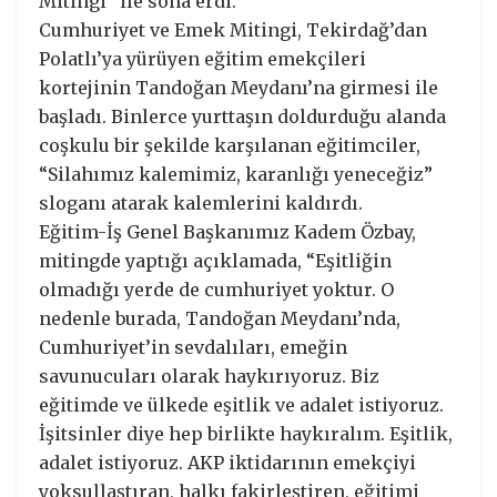
Mitingi” ile sona erdi.
Cumhuriyet ve Emek Mitingi, Tekirdağ’dan
Polatlı’ya yürüyen eğitim emekçileri
kortejinin Tandoğan Meydanı’na girmesi ile
başladı. Binlerce yurttaşın doldurduğu alanda
coşkulu bir şekilde karşılanan eğitimciler,
“Silahımız kalemimiz, karanlığı yeneceğiz”
sloganı atarak kalemlerini kaldırdı.
Eğitim-İş Genel Başkanımız Kadem Özbay,
mitingde yaptığı açıklamada, “Eşitliğin
olmadığı yerde de cumhuriyet yoktur. O
nedenle burada, Tandoğan Meydanı’nda,
Cumhuriyet’in sevdalıları, emeğin
savunucuları olarak haykırıyoruz. Biz
eğitimde ve ülkede eşitlik ve adalet istiyoruz.
İşitsinler diye hep birlikte haykıralım. Eşitlik,
adalet istiyoruz. AKP iktidarının emekçiyi
yoksullaştıran, halkı fakirleştiren, eğitimi