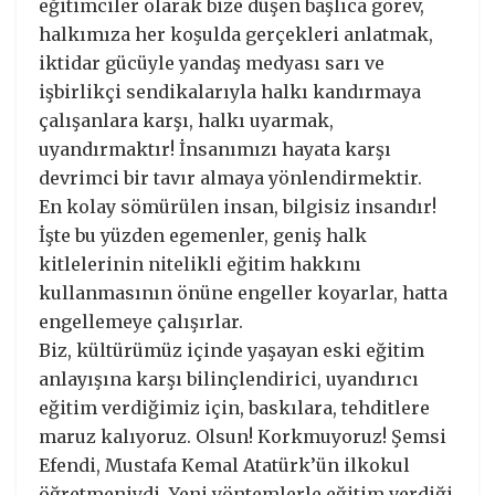
eğitimciler olarak bize düşen başlıca görev,
halkımıza her koşulda gerçekleri anlatmak,
iktidar gücüyle yandaş medyası sarı ve
işbirlikçi sendikalarıyla halkı kandırmaya
çalışanlara karşı, halkı uyarmak,
uyandırmaktır! İnsanımızı hayata karşı
devrimci bir tavır almaya yönlendirmektir.
En kolay sömürülen insan, bilgisiz insandır!
İşte bu yüzden egemenler, geniş halk
kitlelerinin nitelikli eğitim hakkını
kullanmasının önüne engeller koyarlar, hatta
engellemeye çalışırlar.
Biz, kültürümüz içinde yaşayan eski eğitim
anlayışına karşı bilinçlendirici, uyandırıcı
eğitim verdiğimiz için, baskılara, tehditlere
maruz kalıyoruz. Olsun! Korkmuyoruz! Şemsi
Efendi, Mustafa Kemal Atatürk’ün ilkokul
öğretmeniydi. Yeni yöntemlerle eğitim verdiği