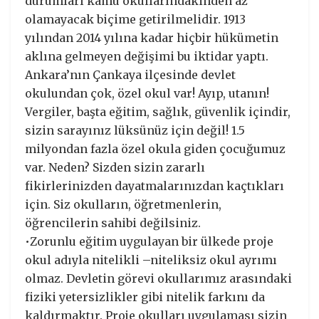
durumları kamu okullarındakinden az
olamayacak biçime getirilmelidir. 1913
yılından 2014 yılına kadar hiçbir hükümetin
aklına gelmeyen değişimi bu iktidar yaptı.
Ankara’nın Çankaya ilçesinde devlet
okulundan çok, özel okul var! Ayıp, utanın!
Vergiler, başta eğitim, sağlık, güvenlik içindir,
sizin sarayınız lüksünüz için değil! 1.5
milyondan fazla özel okula giden çocuğumuz
var. Neden? Sizden sizin zararlı
fikirlerinizden dayatmalarınızdan kaçtıkları
için. Siz okulların, öğretmenlerin,
öğrencilerin sahibi değilsiniz.
•Zorunlu eğitim uygulayan bir ülkede proje
okul adıyla nitelikli –niteliksiz okul ayrımı
olmaz. Devletin görevi okullarımız arasındaki
fiziki yetersizlikler gibi nitelik farkını da
kaldırmaktır. Proje okulları uygulaması sizin