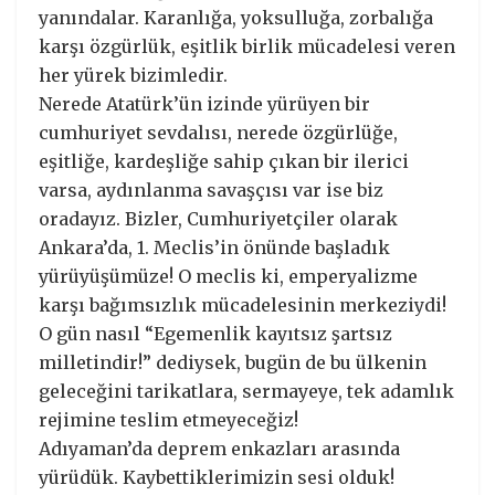
yanındalar. Karanlığa, yoksulluğa, zorbalığa
karşı özgürlük, eşitlik birlik mücadelesi veren
her yürek bizimledir.
Nerede Atatürk’ün izinde yürüyen bir
cumhuriyet sevdalısı, nerede özgürlüğe,
eşitliğe, kardeşliğe sahip çıkan bir ilerici
varsa, aydınlanma savaşçısı var ise biz
oradayız. Bizler, Cumhuriyetçiler olarak
Ankara’da, 1. Meclis’in önünde başladık
yürüyüşümüze! O meclis ki, emperyalizme
karşı bağımsızlık mücadelesinin merkeziydi!
O gün nasıl “Egemenlik kayıtsız şartsız
milletindir!” dediysek, bugün de bu ülkenin
geleceğini tarikatlara, sermayeye, tek adamlık
rejimine teslim etmeyeceğiz!
Adıyaman’da deprem enkazları arasında
yürüdük. Kaybettiklerimizin sesi olduk!