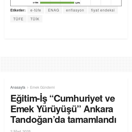
Etiketler:
e-tüfe
ENAG
enflasyon
fiyat endeksi
TÜFE
TÜİK
Anasayfa
Emek Gündemi
Eğitim-İş “Cumhuriyet ve
Emek Yürüyüşü” Ankara
Tandoğan’da tamamlandı
2 Mart 2025