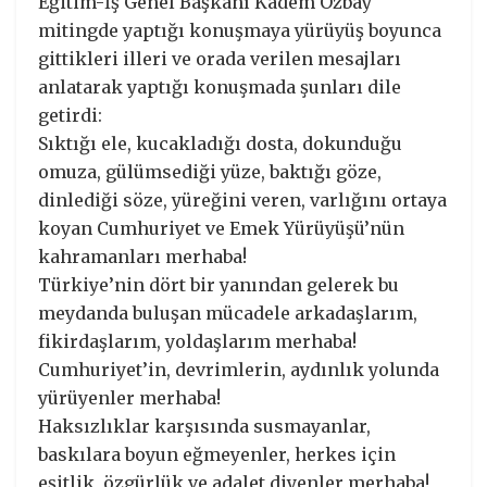
Eğitim-İş Genel Başkanı Kadem Özbay
mitingde yaptığı konuşmaya yürüyüş boyunca
gittikleri illeri ve orada verilen mesajları
anlatarak yaptığı konuşmada şunları dile
getirdi:
Sıktığı ele, kucakladığı dosta, dokunduğu
omuza, gülümsediği yüze, baktığı göze,
dinlediği söze, yüreğini veren, varlığını ortaya
koyan Cumhuriyet ve Emek Yürüyüşü’nün
kahramanları merhaba!
Türkiye’nin dört bir yanından gelerek bu
meydanda buluşan mücadele arkadaşlarım,
fikirdaşlarım, yoldaşlarım merhaba!
Cumhuriyet’in, devrimlerin, aydınlık yolunda
yürüyenler merhaba!
Haksızlıklar karşısında susmayanlar,
baskılara boyun eğmeyenler, herkes için
eşitlik, özgürlük ve adalet diyenler merhaba!