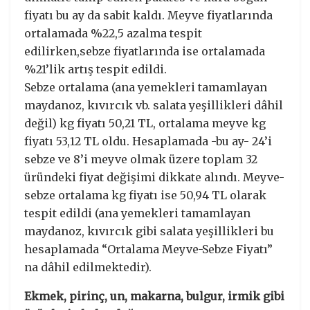
fiyatı bu ay da sabit kaldı. Meyve fiyatlarında
ortalamada %22,5 azalma tespit
edilirken,sebze fiyatlarında ise ortalamada
%21’lik artış tespit edildi.
Sebze ortalama (ana yemekleri tamamlayan
maydanoz, kıvırcık vb. salata yeşillikleri dâhil
değil) kg fiyatı 50,21 TL, ortalama meyve kg
fiyatı 53,12 TL oldu. Hesaplamada -bu ay- 24’i
sebze ve 8’i meyve olmak üzere toplam 32
üründeki fiyat değişimi dikkate alındı. Meyve-
sebze ortalama kg fiyatı ise 50,94 TL olarak
tespit edildi (ana yemekleri tamamlayan
maydanoz, kıvırcık gibi salata yeşillikleri bu
hesaplamada “Ortalama Meyve-Sebze Fiyatı”
na dâhil edilmektedir).
Ekmek, pirinç, un, makarna, bulgur, irmik gibi