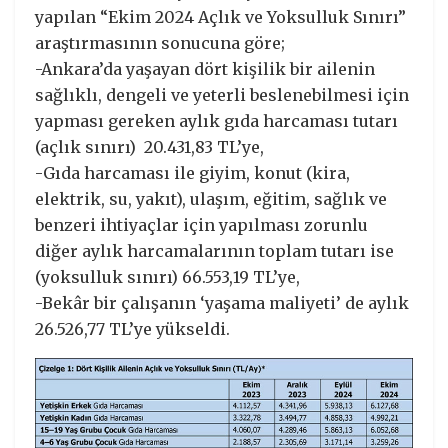
yapılan “Ekim 2024 Açlık ve Yoksulluk Sınırı”
araştırmasının sonucuna göre;
-Ankara’da yaşayan dört kişilik bir ailenin
sağlıklı, dengeli ve yeterli beslenebilmesi için
yapması gereken aylık gıda harcaması tutarı
(açlık sınırı) 20.431,83 TL’ye,
-Gıda harcaması ile giyim, konut (kira,
elektrik, su, yakıt), ulaşım, eğitim, sağlık ve
benzeri ihtiyaçlar için yapılması zorunlu
diğer aylık harcamalarının toplam tutarı ise
(yoksulluk sınırı) 66.553,19 TL’ye,
-Bekâr bir çalışanın ‘yaşama maliyeti’ de aylık
26.526,77 TL’ye yükseldi.