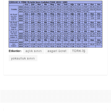
Etiketler:
açlık sınırı
asgari ücret
TÜRK-İŞ
yoksulluk sınırı