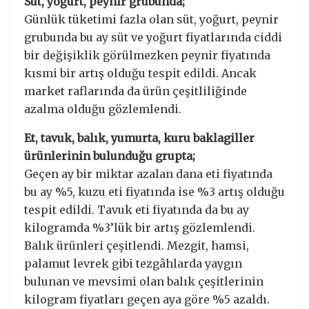
Süt, yoğurt, peynir grubunda;
Günlük tüketimi fazla olan süt, yoğurt, peynir
grubunda bu ay süt ve yoğurt fiyatlarında ciddi
bir değişiklik görülmezken peynir fiyatında
kısmi bir artış olduğu tespit edildi. Ancak
market raflarında da ürün çeşitliliğinde
azalma olduğu gözlemlendi.
Et, tavuk, balık, yumurta, kuru baklagiller
ürünlerinin bulunduğu grupta;
Geçen ay bir miktar azalan dana eti fiyatında
bu ay %5, kuzu eti fiyatında ise %3 artış olduğu
tespit edildi. Tavuk eti fiyatında da bu ay
kilogramda %3’lük bir artış gözlemlendi.
Balık ürünleri çeşitlendi. Mezgit, hamsi,
palamut levrek gibi tezgâhlarda yaygın
bulunan ve mevsimi olan balık çeşitlerinin
kilogram fiyatları geçen aya göre %5 azaldı.