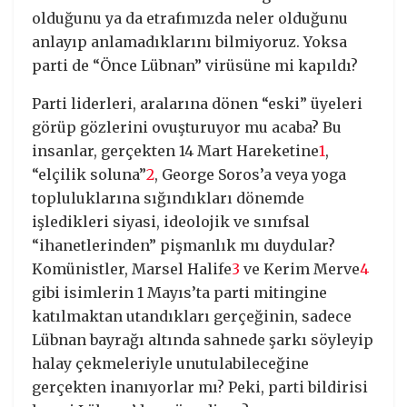
olduğunu ya da etrafımızda neler olduğunu
anlayıp anlamadıklarını bilmiyoruz. Yoksa
parti de “Önce Lübnan” virüsüne mi kapıldı?
Parti liderleri, aralarına dönen “eski” üyeleri
görüp gözlerini ovuşturuyor mu acaba? Bu
insanlar, gerçekten 14 Mart Hareketine
1
,
“elçilik soluna”
2
, George Soros’a veya yoga
topluluklarına sığındıkları dönemde
işledikleri siyasi, ideolojik ve sınıfsal
“ihanetlerinden” pişmanlık mı duydular?
Komünistler, Marsel Halife
3
ve Kerim Merve
4
gibi isimlerin 1 Mayıs’ta parti mitingine
katılmaktan utandıkları gerçeğinin, sadece
Lübnan bayrağı altında sahnede şarkı söyleyip
halay çekmeleriyle unutulabileceğine
gerçekten inanıyorlar mı? Peki, parti bildirisi