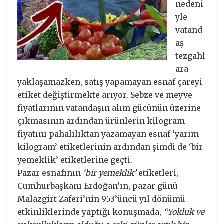
nedeni
yle
vatand
aş
tezgahl
ara
yaklaşamazken, satış yapamayan esnaf çareyi
etiket değiştirmekte arıyor. Sebze ve meyve
fiyatlarının vatandaşın alım gücünün üzerine
çıkmasının ardından ürünlerin kilogram
fiyatını pahalılıktan yazamayan esnaf ‘yarım
kilogram’ etiketlerinin ardından şimdi de ‘bir
yemeklik’ etiketlerine geçti.
Pazar esnafının
‘bir yemeklik’
etiketleri,
Cumhurbaşkanı Erdoğan’ın, pazar günü
Malazgirt Zaferi’nin 953’üncü yıl dönümü
etkinliklerinde yaptığı konuşmada,
“Yokluk ve