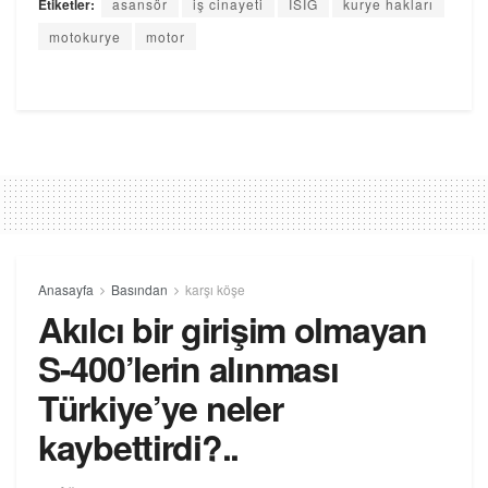
Etiketler:
asansör
iş cinayeti
İSİG
kurye hakları
motokurye
motor
Anasayfa
Basından
karşı köşe
Akılcı bir girişim olmayan
S-400’lerin alınması
Türkiye’ye neler
kaybettirdi?..