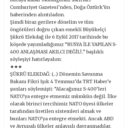
Cumhuriyet Gazetesi’nden, Doğa Öztürk’ün
haberinden alıntıladım.
Şimdi biraz gerilere dönelim ve tüm
öngörüleri doğru çıkan emekli Büyükelçi
Şükrü Elekdağ ile 6 Eylül 2017 tarihinde bu
köşede yayımladığımız “RUSYA İLE YAPILAN S-
400 ANLAŞMASI AKILCI DEĞİL!..” başlıklı
söyleşiyi hatırlayalım:
★★★
ŞÜKRÜ ELEKDAĞ: (…) Dönemin Savunma
Bakanı Fikri Işık 4 Temmuz’da TRT Haber’e
şunları söylemişti: “Alacağımız S-400’leri
NATO’ya entegre etmemiz mümkün değil. İlke
olarak birinci tercihimiz NATO üyesi ülkeler
tarafından üretilen sistemleri almak ve
bunları NATO’ya entegre etmekti. Ancak ABD
ve Avrupalı ülkeler anlayışlı davranmadılar.