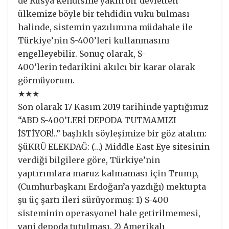
de Rusya kendisine yakın bir devletten
ülkemize böyle bir tehdidin vuku bulması
halinde, sistemin yazılımına müdahale ile
Türkiye’nin S-400’leri kullanmasını
engelleyebilir. Sonuç olarak, S-
400’lerin tedarikini akılcı bir karar olarak
görmüyorum.
★★★
Son olarak 17 Kasım 2019 tarihinde yaptığımız
“ABD S-400’LERİ DEPODA TUTMAMIZI
İSTİYOR!..” başlıklı söyleşimize bir göz atalım:
ŞüKRÜ ELEKDAĞ: (…) Middle East Eye sitesinin
verdiği bilgilere göre, Türkiye’nin
yaptırımlara maruz kalmaması için Trump,
(Cumhurbaşkanı Erdoğan’a yazdığı) mektupta
şu üç şartı ileri sürüyormuş: 1) S-400
sisteminin operasyonel hale getirilmemesi,
yani depoda tutulması. 2) Amerikalı