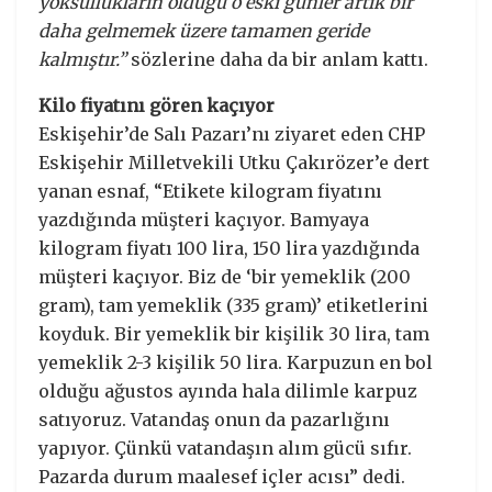
yoksullukların olduğu o eski günler artık bir
daha gelmemek üzere tamamen geride
kalmıştır.”
sözlerine daha da bir anlam kattı.
Kilo fiyatını gören kaçıyor
Eskişehir’de Salı Pazarı’nı ziyaret eden CHP
Eskişehir Milletvekili Utku Çakırözer’e dert
yanan esnaf, “Etikete kilogram fiyatını
yazdığında müşteri kaçıyor. Bamyaya
kilogram fiyatı 100 lira, 150 lira yazdığında
müşteri kaçıyor. Biz de ‘bir yemeklik (200
gram), tam yemeklik (335 gram)’ etiketlerini
koyduk. Bir yemeklik bir kişilik 30 lira, tam
yemeklik 2-3 kişilik 50 lira. Karpuzun en bol
olduğu ağustos ayında hala dilimle karpuz
satıyoruz. Vatandaş onun da pazarlığını
yapıyor. Çünkü vatandaşın alım gücü sıfır.
Pazarda durum maalesef içler acısı” dedi.