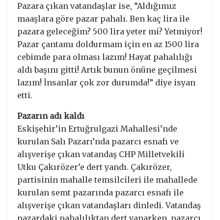
Pazara çıkan vatandaşlar ise, “Aldığımız
maaşlara göre pazar pahalı. Ben kaç lira ile
pazara geleceğim? 500 lira yeter mi? Yetmiyor!
Pazar çantamı doldurmam için en az 1500 lira
cebimde para olması lazım! Hayat pahalılığı
aldı başını gitti! Artık bunun önüne geçilmesi
lazım! İnsanlar çok zor durumda!” diye isyan
etti.
Pazarın adı kaldı
Eskişehir’in Ertuğrulgazi Mahallesi’nde
kurulan Salı Pazarı’nda pazarcı esnafı ve
alışverişe çıkan vatandaş CHP Milletvekili
Utku Çakırözer’e dert yandı. Çakırözer,
partisinin mahalle temsilcileri ile mahallede
kurulan semt pazarında pazarcı esnafı ile
alışverişe çıkan vatandaşları dinledi. Vatandaş
pazardaki pahalılıktan dert yanarken, pazarcı