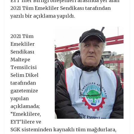
EYT’liler Birliği bileşenleri arasında yer alan
2021 Tüm Emekliler Sendikası tarafından
yazılı bir açıklama yapıldı.
2021 Tüm
Emekliler
Sendikası
Maltepe
Temsilcisi
Selim Dikel
tarafından
gazetemize
yapılan
açıklamada;
“Emeklilere,
EYT’lilere ve
SGK sisteminden kaynaklı tüm mağdurlara,