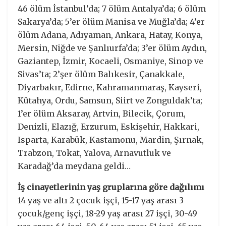
46 ölüm İstanbul’da; 7 ölüm Antalya’da; 6 ölüm
Sakarya’da; 5’er ölüm Manisa ve Muğla’da; 4’er
ölüm Adana, Adıyaman, Ankara, Hatay, Konya,
Mersin, Niğde ve Şanlıurfa’da; 3’er ölüm Aydın,
Gaziantep, İzmir, Kocaeli, Osmaniye, Sinop ve
Sivas’ta; 2’şer ölüm Balıkesir, Çanakkale,
Diyarbakır, Edirne, Kahramanmaraş, Kayseri,
Kütahya, Ordu, Samsun, Siirt ve Zonguldak’ta;
1’er ölüm Aksaray, Artvin, Bilecik, Çorum,
Denizli, Elazığ, Erzurum, Eskişehir, Hakkari,
Isparta, Karabük, Kastamonu, Mardin, Şırnak,
Trabzon, Tokat, Yalova, Arnavutluk ve
Karadağ’da meydana geldi…
İş cinayetlerinin yaş gruplarına göre dağılımı
14 yaş ve altı 2 çocuk işçi, 15-17 yaş arası 3
çocuk/genç işçi, 18-29 yaş arası 27 işçi, 30-49