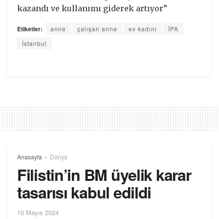
kazandı ve kullanımı giderek artıyor”
Etiketler:
anne
çalışan anne
ev kadını
İPA
İstanbul
Anasayfa
Dünya
Filistin’in BM üyelik karar
tasarısı kabul edildi
10 Mayıs 2024