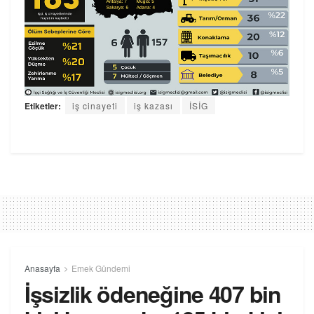
Etiketler:
iş cinayeti
iş kazası
İSİG
Anasayfa
Emek Gündemi
İşsizlik ödeneğine 407 bin