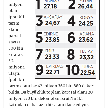
milyon
olan
ipotekli
tarım
alanı
parsel
sayısı
300 bin
artarak
3,2
milyona
ulaştı.
İpotekli
tarım alanı ise 42 milyon 360 bin 880 dekarı
buldu. Bu büyüklük toplam karasal alanı 20
milyon 330 bin dekar olan İsrail’in iki
katından daha fazla bir alanı ifade ediyor.