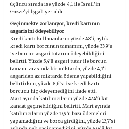
üçüncü sırada ise yüzde 4,1 ile İsrail’in
Gazze’yi İşgali yer aldı.
Geçinmekte zorlanıyor, kredi kartının
asgarisini ödeyebiliyor
Kredi kartı kullananların yüzde 48’i, aylık
kredi kartı borcunun tamamını, yüzde 33,9’u
ise borcun asgari tutarını ödeyebildiğini
belirtti. Yüzde 5,4’ü asgari tutar ile borcun
tamamı arasında bir miktarda, yüzde 4,1’i
asgariden az miktarda ödeme yapabildiğini
belirtirken, yüzde 8,6’sı ise kredi kartı
borcunu hiç ödeyemediğini ifade etti.
Mart ayında katılımcıların yüzde 47,4’ü kıt
kanaat geçinebildiğini belirtti. Mart ayında
katılımcıların yüzde 17,9’u bazı ödemeleri
yapamadığını ve borca girdiğini, yüzde 13,7’si
aslında pek geçinemediğini, yüzde 47,4’ü kıt