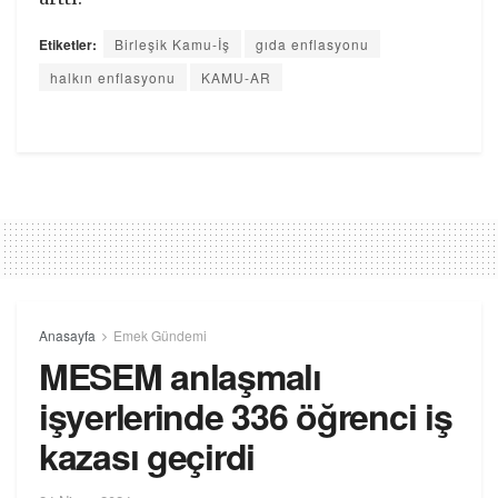
Etiketler:
Birleşik Kamu-İş
gıda enflasyonu
halkın enflasyonu
KAMU-AR
Anasayfa
Emek Gündemi
MESEM anlaşmalı
işyerlerinde 336 öğrenci iş
kazası geçirdi