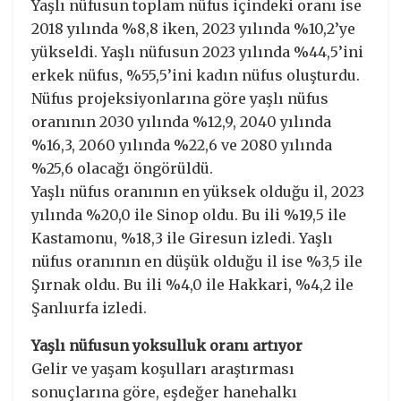
Yaşlı nüfusun toplam nüfus içindeki oranı ise
2018 yılında %8,8 iken, 2023 yılında %10,2’ye
yükseldi. Yaşlı nüfusun 2023 yılında %44,5’ini
erkek nüfus, %55,5’ini kadın nüfus oluşturdu.
Nüfus projeksiyonlarına göre yaşlı nüfus
oranının 2030 yılında %12,9, 2040 yılında
%16,3, 2060 yılında %22,6 ve 2080 yılında
%25,6 olacağı öngörüldü.
Yaşlı nüfus oranının en yüksek olduğu il, 2023
yılında %20,0 ile Sinop oldu. Bu ili %19,5 ile
Kastamonu, %18,3 ile Giresun izledi. Yaşlı
nüfus oranının en düşük olduğu il ise %3,5 ile
Şırnak oldu. Bu ili %4,0 ile Hakkari, %4,2 ile
Şanlıurfa izledi.
Yaşlı nüfusun yoksulluk oranı artıyor
Gelir ve yaşam koşulları araştırması
sonuçlarına göre, eşdeğer hanehalkı