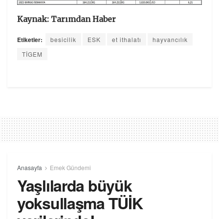
Kaynak: Tarımdan Haber
Etiketler:
besicilik
ESK
et ithalatı
hayvancılık
TİGEM
Anasayfa
Emek Gündemi
Yaşlılarda büyük
yoksullaşma TÜİK