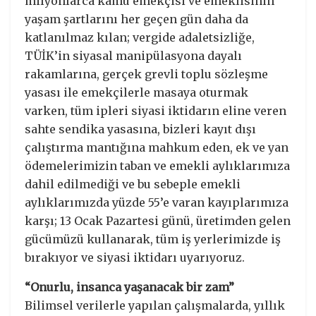
milyonlarca kamu emekçisi ve emeklisinin
yaşam şartlarını her geçen gün daha da
katlanılmaz kılan; vergide adaletsizliğe,
TÜİK’in siyasal manipülasyona dayalı
rakamlarına, gerçek grevli toplu sözleşme
yasası ile emekçilerle masaya oturmak
varken, tüm ipleri siyasi iktidarın eline veren
sahte sendika yasasına, bizleri kayıt dışı
çalıştırma mantığına mahkum eden, ek ve yan
ödemelerimizin taban ve emekli aylıklarımıza
dahil edilmediği ve bu sebeple emekli
aylıklarımızda yüzde 55’e varan kayıplarımıza
karşı; 13 Ocak Pazartesi günü, üretimden gelen
gücümüzü kullanarak, tüm iş yerlerimizde iş
bırakıyor ve siyasi iktidarı uyarıyoruz.
“Onurlu, insanca yaşanacak bir zam”
Bilimsel verilerle yapılan çalışmalarda, yıllık