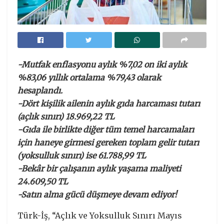
-Mutfak enflasyonu aylık %7,02 on iki aylık
%83,06 yıllık ortalama %79,43 olarak
hesaplandı.
-Dört kişilik ailenin aylık gıda harcaması tutarı
(açlık sınırı) 18.969,22 TL
-Gıda ile birlikte diğer tüm temel harcamaları
için haneye girmesi gereken toplam gelir tutarı
(yoksulluk sınırı) ise 61.788,99 TL
-Bekâr bir çalışanın aylık yaşama maliyeti
24.609,50 TL
-Satın alma gücü düşmeye devam ediyor!
Türk-İş, “Açlık ve Yoksulluk Sınırı Mayıs