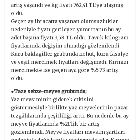
artış yaşandı ve kg fiyatı 762,41 TL’ye ulaşmış
oldu.
Geçen ay ihracatta yaşanan olumsuzluklar
nedeniyle fiyatı gerileyen yumurtanın bu ay
adet başına fiyatı 3,58 TL oldu. Tavuk kilogram
fiyatlarında değişim olmadığı gözlemlendi.
Kuru baklagiller grubunda nohut, kuru fasulye
ve yeşil mercimek fiyatları değişmedi. Kırmızı
mercimekte ise geçen aya göre %5.73 artış
oldu.
●Taze sebze-meyve grubunda;
Yaz mevsiminin giderek etkisini
göstermesiyle birlikte yaz meyvelerinin pazar
tezgâhlarında çeşitliliği arttı. Bu nedenle bu ay
meyve fiyatlarında %21’lik bir artış
gözlemlendi. Meyve fiyatları mevsim şartları
nedeniyle değişkenlik göstermektedir. Karpuz