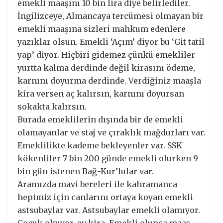
emekli maaşını 10 bin lira diye belirlediler.
İngilizceye, Almancaya tercümesi olmayan bir
emekli maaşına sizleri mahkum edenlere
yazıklar olsun. Emekli ‘Açım’ diyor bu ‘Git tatil
yap’ diyor. Hiçbiri gidemez çünkü emekliler
yurtta kalma derdinde değil kirasını ödeme,
karnını doyurma derdinde. Verdiğiniz maaşla
kira versen aç kalırsın, karnını doyursan
sokakta kalırsın.
Burada emeklilerin dışında bir de emekli
olamayanlar ve staj ve çıraklık mağdurları var.
Emeklilikte kademe bekleyenler var. SSK
kökenliler 7 bin 200 günde emekli olurken 9
bin gün istenen Bağ-Kur’lular var.
Aramızda mavi bereleri ile kahramanca
hepimiz için canlarını ortaya koyan emekli
astsubaylar var. Astsubaylar emekli olamıyor.