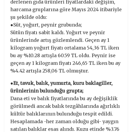
derlenen gıda ürünleri fiyatlardaki değişim,
harcama gruplarına göre Mayıs 2024 itibariyle
şu şekilde oldu:
●Süt, yoğurt, peynir grubunda;
Sütün fiyatı sabit kaldı. Yoğurt ve peynir
ürünlerinde artış gözlemlendi. Geçen ay 1
kilogram yoğurt fiyatı ortalama 54,36 TL iken
bu ay %10.28 artışla 60.59 TL oldu. Peynir ise
geçen ay 1 kilogram fiyatı 246,65 TL iken bu ay
%4.42 artışla 258,06 TL olmuştur.
●Et, tavuk, balık, yumurta, kuru baklagiller,
ürünlerinin bulunduğu grupta;
Dana eti ve balık fiyatlarında bu ay değişiklik
görülmedi ancak balık tezgâhlarında ağırlıklı
kültür balıklarının bulunduğu tespit edildi.
Hesaplamada -her zaman olduğu gibi- yaygın
satılan balıklar esas alındı. Kuzu etinde %3.76