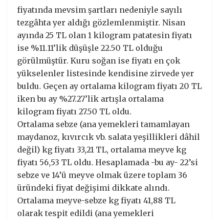
fiyatında mevsim şartları nedeniyle sayılı
tezgâhta yer aldığı gözlemlenmiştir. Nisan
ayında 25 TL olan 1 kilogram patatesin fiyatı
ise %11.11’lik düşüşle 22.50 TL olduğu
görülmüştür. Kuru soğan ise fiyatı en çok
yükselenler listesinde kendisine zirvede yer
buldu. Geçen ay ortalama kilogram fiyatı 20 TL
iken bu ay %27.27’lik artışla ortalama
kilogram fiyatı 27.50 TL oldu.
Ortalama sebze (ana yemekleri tamamlayan
maydanoz, kıvırcık vb. salata yeşillikleri dâhil
değil) kg fiyatı 33,21 TL, ortalama meyve kg
fiyatı 56,53 TL oldu. Hesaplamada -bu ay- 22’si
sebze ve 14’ü meyve olmak üzere toplam 36
üründeki fiyat değişimi dikkate alındı.
Ortalama meyve-sebze kg fiyatı 41,88 TL
olarak tespit edildi (ana yemekleri