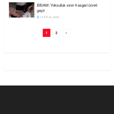
BİSAM: Yoksulluk sınırı 4 asgari ücreti
geçti
14 EYLÜL 2025
1
2