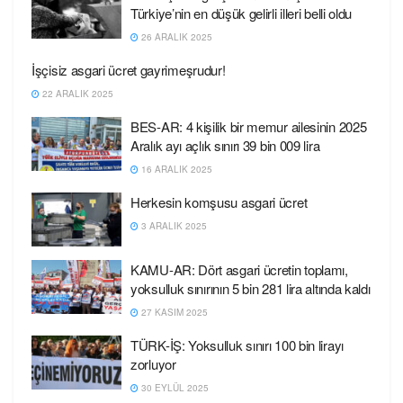
Türkiye’nin en düşük gelirli illeri belli oldu
26 ARALIK 2025
İşçisiz asgari ücret gayrimeşrudur!
22 ARALIK 2025
BES-AR: 4 kişilik bir memur ailesinin 2025
Aralık ayı açlık sınırı 39 bin 009 lira
16 ARALIK 2025
Herkesin komşusu asgari ücret
3 ARALIK 2025
KAMU-AR: Dört asgari ücretin toplamı,
yoksulluk sınırının 5 bin 281 lira altında kaldı
27 KASIM 2025
TÜRK-İŞ: Yoksulluk sınırı 100 bin lirayı
zorluyor
30 EYLÜL 2025