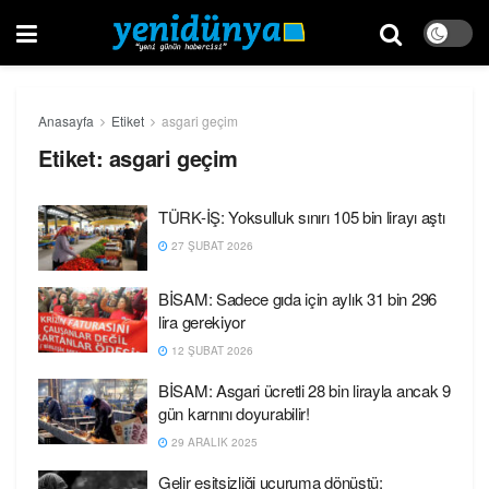
Anasayfa
Etiket
asgari geçim
Etiket:
asgari geçim
TÜRK-İŞ: Yoksulluk sınırı 105 bin lirayı aştı
27 ŞUBAT 2026
BİSAM: Sadece gıda için aylık 31 bin 296
lira gerekiyor
12 ŞUBAT 2026
BİSAM: Asgari ücretli 28 bin lirayla ancak 9
gün karnını doyurabilir!
29 ARALIK 2025
Gelir eşitsizliği uçuruma dönüştü: