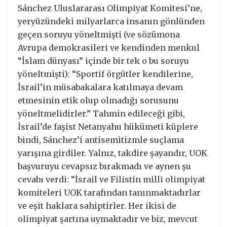
Sánchez Uluslararası Olimpiyat Komitesi’ne,
yeryüzündeki milyarlarca insanın gönlünden
geçen soruyu yöneltmişti (ve sözümona
Avrupa demokrasileri ve kendinden menkul
“İslam dünyası” içinde bir tek o bu soruyu
yöneltmişti): “Sportif örgütler kendilerine,
İsrail’in müsabakalara katılmaya devam
etmesinin etik olup olmadığı sorusunu
yöneltmelidirler.” Tahmin edileceği gibi,
İsrail’de faşist Netanyahu hükümeti küplere
bindi, Sánchez’i antisemitizmle suçlama
yarışına girdiler. Yalnız, takdire şayandır, UOK
başvuruyu cevapsız bırakmadı ve aynen şu
cevabı verdi: “İsrail ve Filistin milli olimpiyat
komiteleri UOK tarafından tanınmaktadırlar
ve eşit haklara sahiptirler. Her ikisi de
olimpiyat şartına uymaktadır ve biz, mevcut