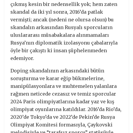
çıkmış kesin bir nedensellik yok; hem zaten
skandal da iki yıl sonra, 2016’da patlak
vermişti; ancak (nedeni ne olursa olsun) bu
skandalın arkasından Rusyalı sporcuların
uluslararası müsabakalara alınmamaları
Rusya’nın diplomatik izolasyonu çabalarıyla
öyle bir çakıştı ki insan şüphelenmeden
edemiyor.
Doping skandalının arkasındaki bütün
soruşturma ve karar eğip bükmelerine,
manipülasyonlara ve muhtemelen yalanlara
rağmen neticede cezasız ve temiz sporcular
2024 Paris olimpiyatlarına kadar yaz ve kış
olimpiyat oyunlarına katıldılar. 2016’da Rio’da,
2020’de Tokyo’da ve 2022’de Pekin’de Rusya
Olimpiyat Komitesi formasıyla, Çaykovski
melodisiyle ve “tarafsız sporcu” statüsüyle