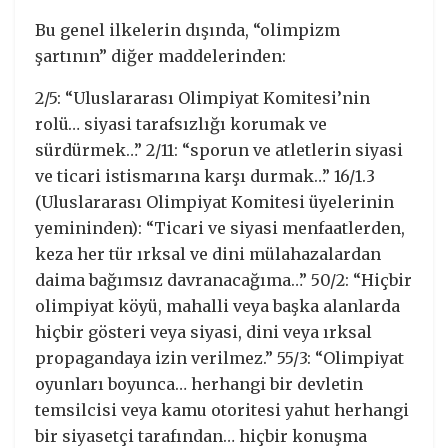
Bu genel ilkelerin dışında, “olimpizm
şartının” diğer maddelerinden:
2/5: “Uluslararası Olimpiyat Komitesi’nin
rolü… siyasi tarafsızlığı korumak ve
sürdürmek…” 2/11: “sporun ve atletlerin siyasi
ve ticari istismarına karşı durmak…” 16/1.3
(Uluslararası Olimpiyat Komitesi üyelerinin
yemininden): “Ticari ve siyasi menfaatlerden,
keza her tür ırksal ve dini mülahazalardan
daima bağımsız davranacağıma…” 50/2: “Hiçbir
olimpiyat köyü, mahalli veya başka alanlarda
hiçbir gösteri veya siyasi, dini veya ırksal
propagandaya izin verilmez.” 55/3: “Olimpiyat
oyunları boyunca… herhangi bir devletin
temsilcisi veya kamu otoritesi yahut herhangi
bir siyasetçi tarafından… hiçbir konuşma