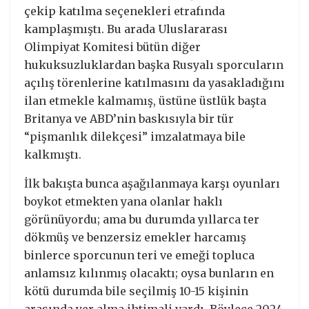
çekip katılma seçenekleri etrafında
kamplaşmıştı. Bu arada Uluslararası
Olimpiyat Komitesi bütün diğer
hukuksuzluklardan başka Rusyalı sporcuların
açılış törenlerine katılmasını da yasakladığını
ilan etmekle kalmamış, üstüne üstlük başta
Britanya ve ABD’nin baskısıyla bir tür
“pişmanlık dilekçesi” imzalatmaya bile
kalkmıştı.
İlk bakışta bunca aşağılanmaya karşı oyunları
boykot etmekten yana olanlar haklı
görünüyordu; ama bu durumda yıllarca ter
dökmüş ve benzersiz emekler harcamış
binlerce sporcunun teri ve emeği topluca
anlamsız kılınmış olacaktı; oysa bunların en
kötü durumda bile seçilmiş 10-15 kişinin
arasında yer alma ihtimali vardı. Böylece 2024