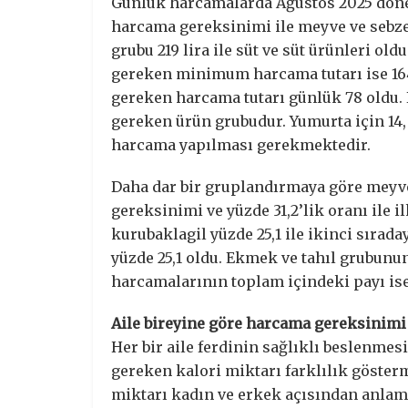
Günlük harcamalarda Ağustos 2025 dönem
harcama gereksinimi ile meyve ve sebze
grubu 219 lira ile süt ve süt ürünleri old
gereken minimum harcama tutarı ise 164
gereken harcama tutarı günlük 78 oldu. K
gereken ürün grubudur. Yumurta için 14, ş
harcama yapılması gerekmektedir.
Daha dar bir gruplandırmaya göre meyve
gereksinimi ve yüzde 31,2’lik oranı ile i
kurubaklagil yüzde 25,1 ile ikinci sırad
yüzde 25,1 oldu. Ekmek ve tahıl grubunun
harcamalarının toplam içindeki payı ise 
Aile bireyine göre harcama gereksinimi
Her bir aile ferdinin sağlıklı beslenme
gereken kalori miktarı farklılık göste
miktarı kadın ve erkek açısından anlamlı