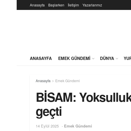
Anasayfa
Başlarken
İletişim
Yazarlarımız
ANASAYFA
EMEK GÜNDEMI
DÜNYA
YU
Anasayfa
Emek Gündemi
BİSAM: Yoksulluk s
geçti
14 Eylül 2025
-
Emek Gündemi