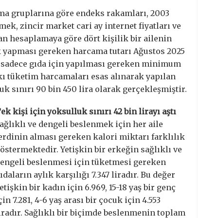
ma gruplarına göre endeks rakamları, 2003
mek, zincir market cari ay internet fiyatları ve
n hesaplamaya göre dört kişilik bir ailenin
ık yapması gereken harcama tutarı Ağustos 2025
arı sadece gıda için yapılması gereken minimum
lkı tüketim harcamaları esas alınarak yapılan
k sınırı 90 bin 450 lira olarak gerçekleşmiştir.
ek kişi için yoksulluk sınırı 42 bin lirayı aştı
ağlıklı ve dengeli beslenmek için her aile
erdinin alması gereken kalori miktarı farklılık
östermektedir. Yetişkin bir erkeğin sağlıklı ve
engeli beslenmesi için tüketmesi gereken
ıdaların aylık karşılığı 7.347 liradır. Bu değer
etişkin bir kadın için 6.969, 15-18 yaş bir genç
çin 7.281, 4-6 yaş arası bir çocuk için 4.553
iradır. Sağlıklı bir biçimde beslenmenin toplam