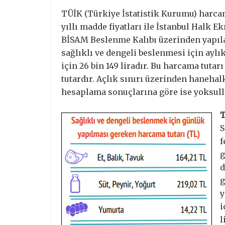
TÜİK (Türkiye İstatistik Kurumu) harca
yıllı madde fiyatları ile İstanbul Halk Ek
BİSAM Beslenme Kalıbı üzerinden yapıla
sağlıklı ve dengeli beslenmesi için ayl
için 26 bin 149 liradır. Bu harcama tut
tutardır. Açlık sınırı üzerinden haneha
hesaplama sonuçlarına göre ise yoksullu
T
S
f
g
d
g
y
i
l