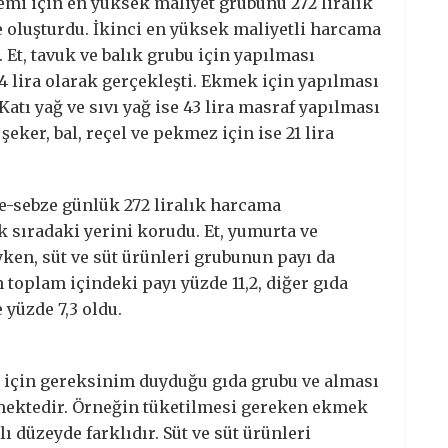
i için en yüksek maliyet grubunu 272 liralık
 oluşturdu. İkinci en yüksek maliyetli harcama
u. Et, tavuk ve balık grubu için yapılması
 lira olarak gerçekleşti. Ekmek için yapılması
atı yağ ve sıvı yağ ise 43 lira masraf yapılması
eker, bal, reçel ve pekmez için ise 21 lira
-sebze günlük 272 liralık harcama
lk sıradaki yerini korudu. Et, yumurta ve
ayken, süt ve süt ürünleri grubunun payı da
 toplam içindeki payı yüzde 11,2, diğer gıda
yüzde 7,3 oldu.
si için gereksinim duyduğu gıda grubu ve alması
rmektedir. Örneğin tüketilmesi gereken ekmek
 düzeyde farklıdır. Süt ve süt ürünleri