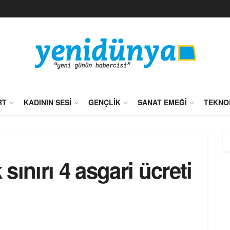
RT
KADININ SESI
GENÇLIK
SANAT EMEĞI
TEKNO
ınırı 4 asgari ücreti