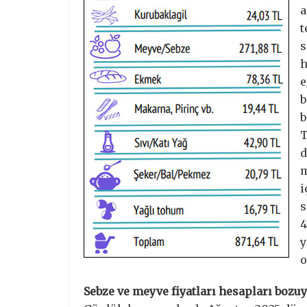
a
t
s
h
e
b
b
T
d
m
i
s
4
y
o
Sebze ve meyve fiyatları hesapları bozu