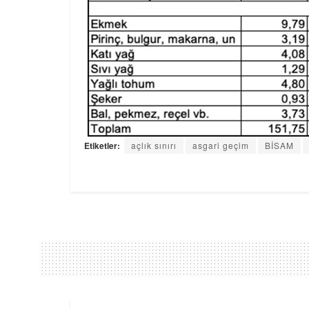
Etiketler:
açlık sınırı
asgari geçim
BİSAM