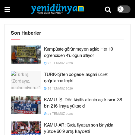
Son Haberler
Kampüste görünmeyen açlık: Her 10
öğrenciden 4’ü öğün atlıyor
27 TEMMUZ 2026
TÜRK-İŞ’ten bölgesel asgari ücret
çağrılarına tepki
25 TEMMUZ 2026
KAMU-İŞ: Dört kişilik ailenin açlık sınırı 38
bin 216 liraya yükseldi
24 TEMMUZ 2026
KAMU-AR: Gıda fiyatları son bir yılda
yüzde 60,9 artış kaydetti