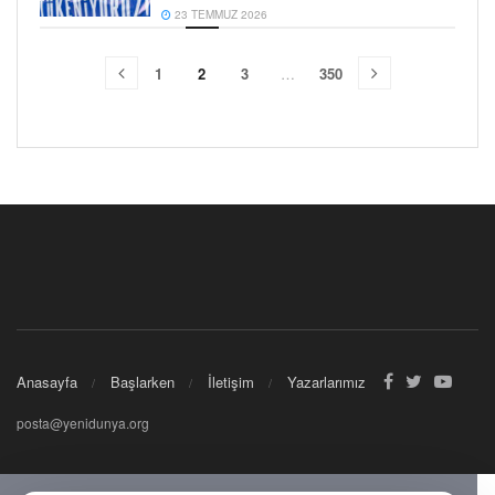
23 TEMMUZ 2026
1
2
3
…
350
Anasayfa
Başlarken
İletişim
Yazarlarımız
posta@yenidunya.org