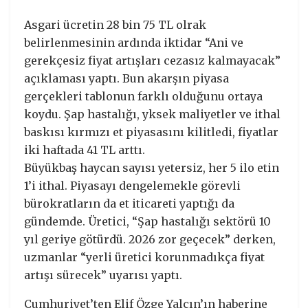
Asgari ücretin 28 bin 75 TL olrak
belirlenmesinin ardında iktidar “Ani ve
gerekçesiz fiyat artışları cezasız kalmayacak”
açıklaması yaptı. Bun akarşın piyasa
gerçekleri tablonun farklı olduğunu ortaya
koydu. Şap hastalığı, yksek maliyetler ve ithal
baskısı kırmızı et piyasasını kilitledi, fiyatlar
iki haftada 41 TL arttı.
Büyükbaş haycan sayısı yetersiz, her 5 ilo etin
1’i ithal. Piyasayı dengelemekle görevli
bürokratların da et iticareti yaptığı da
gündemde. Üretici, “Şap hastalığı sektörü 10
yıl geriye götürdü. 2026 zor geçecek” derken,
uzmanlar “yerli üretici korunmadıkça fiyat
artışı sürecek” uyarısı yaptı.
Cumhuriyet’ten Elif Özge Yalçın’ın haberine