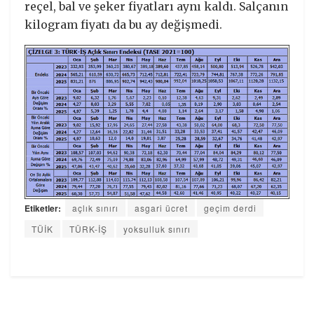
reçel, bal ve şeker fiyatları aynı kaldı. Salçanın
kilogram fiyatı da bu ay değişmedi.
Etiketler:
açlık sınırı
asgari ücret
geçim derdi
TÜİK
TÜRK-İŞ
yoksulluk sınırı