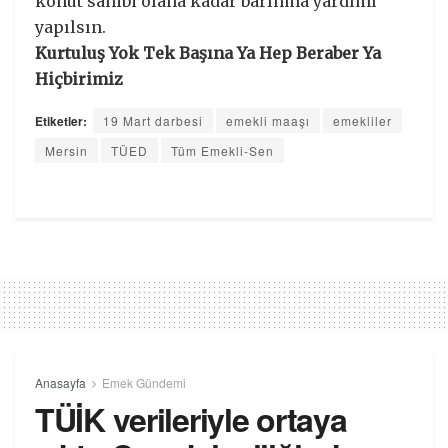
konut sahibi olana kadar barınma yardımı
yapılsın.
Kurtuluş Yok Tek Başına Ya Hep Beraber Ya
Hiçbirimiz
Etiketler:
19 Mart darbesi
emekli maaşı
emekliler
Mersin
TÜED
Tüm Emekli-Sen
Anasayfa
Emek Gündemi
TÜİK verileriyle ortaya