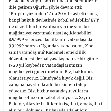
Bu adaletsizliğin son bulmasını istediklerini
dile getiren Uğurlu, şöyle devam etti:
“Bir gün yüzünden 17 ila 20 yıl kaybettirmek,
hangi hukuk devletinde kabul edilebilir? EYT
ile düzeltilen bir yanlışın yerine yeni bir
mağduriyet yaratmak nasıl açıklanabilir?
8.9.1999 ve öncesi bu ülkenin vatandaşı da
9.9.1999 sonrası Uganda vatandaşı mı, 2’nci
sınıf vatandaş mı? Kademeli emeklilik
düzenlemesi derhal yasalaşmalı ve bir günle
17-20 yıl kaybeden vatandaşlarımızın
mağduriyeti giderilmelidir. Biz, hakkımız
olanı istiyoruz. Lütuf yada kıyak değil. Biz,
çalışma hayatında adil bir sistem talep
ediyoruz. Biz, hiçbir vatandaşın yıllarca
mağdur olmasını kabul etmiyoruz. Sayın
Bakan, yıllardır bu ülkenin işçileri, emekçileri
alın teri döküyor. Biz burada adalet için