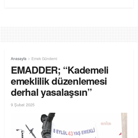
Anasayfa
Emek Gündemi
EMADDER; “Kademeli
emeklilik düzenlemesi
derhal yasalaşsın”
9 Şubat 2025