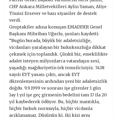
CHP Ankara Milletvekilleri Aylin Yaman, Aliye
Timisi Ersever ve bazı siyasiler de destek
verdi.
Gruptakiler adına konuşan EMADDER Genel
Başkanı Mihriban Uğurlu, şunları kaydetti:
“Bugün burada, büyük bir adaletsizliğe,
vicdanları yaralayan bir hukuksuzluğa dikkat
çekmek için toplandık. Çünkü biz, emeklilikte
adalet isteyen milyonlarca vatandaşın sesi,
yaşadığı mağduriyetin tek temsilcisiyiz. 7438
sayılı EYT yasası çıktı, ancak EYT
düzenlemesinin ardından yeni bir adaletsizlik
doğdu. 9.9.1999 ve sonrası işe girenler 1 gün
1ay 1 yıl işe geç girmenin bedelini tam 17 ila 20
yıl kaybederek ödüyor. Bu, hiçbir mantıkla,
hiçbir hukuk normuyla, hiçbir vicdanla
açıklanamaz. Düşünün ki, iki kişi aynı