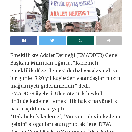
Emeklilikte Adalet Derneği (EMADDER) Genel
Başkanı Mihriban Uğurlu, “Kademeli
emeklilik düzenlemesi derhal yasalaşmalı ve
bir günle 17-20 yıl kaybeden vatandaşlarımızın
mağduriyeti giderilmelidir” dedi.
EMADDER üyeleri, Ulus Atatürk heykeli
önünde kademeli emeklilik hakkına yönelik
basın açıklaması yaptı.
“Hak hukuk kademe”, “Vur vur inlesin kademe
gelsin” sloganları atan gruptakilere, DEVA
Partisi Genel Başkan Yardımcısı İdris Şahin,