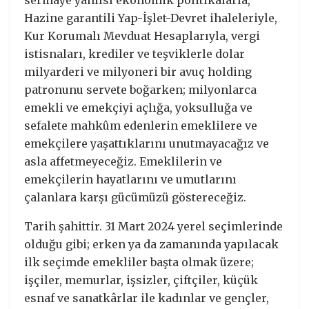
sermaye yanlısı ekonomik politikalarla,
Hazine garantili Yap-İşlet-Devret ihaleleriyle,
Kur Korumalı Mevduat Hesaplarıyla, vergi
istisnaları, krediler ve teşviklerle dolar
milyarderi ve milyoneri bir avuç holding
patronunu servete boğarken; milyonlarca
emekli ve emekçiyi açlığa, yoksulluğa ve
sefalete mahkûm edenlerin emeklilere ve
emekçilere yaşattıklarını unutmayacağız ve
asla affetmeyeceğiz. Emeklilerin ve
emekçilerin hayatlarını ve umutlarını
çalanlara karşı gücümüzü göstereceğiz.
Tarih şahittir. 31 Mart 2024 yerel seçimlerinde
olduğu gibi; erken ya da zamanında yapılacak
ilk seçimde emekliler başta olmak üzere;
işçiler, memurlar, işsizler, çiftçiler, küçük
esnaf ve sanatkârlar ile kadınlar ve gençler,