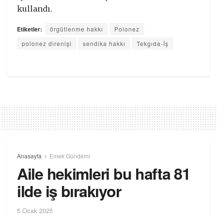
kullandı.
Etiketler:
örgütlenme hakkı
Polonez
polonez direnişi
sendika hakkı
Tekgıda-İş
Anasayfa
Emek Gündemi
Aile hekimleri bu hafta 81
ilde iş bırakıyor
5 Ocak 2025