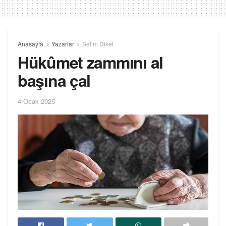
Anasayfa
Yazarlar
Selim Dikel
Hükûmet zammını al
başına çal
4 Ocak 2025