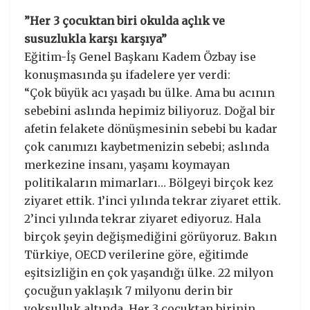
”Her 3 çocuktan biri okulda açlık ve
susuzlukla karşı karşıya”
Eğitim-İş Genel Başkanı Kadem Özbay ise
konuşmasında şu ifadelere yer verdi:
“Çok büyük acı yaşadı bu ülke. Ama bu acının
sebebini aslında hepimiz biliyoruz. Doğal bir
afetin felakete dönüşmesinin sebebi bu kadar
çok canımızı kaybetmenizin sebebi; aslında
merkezine insanı, yaşamı koymayan
politikaların mimarları… Bölgeyi birçok kez
ziyaret ettik. 1’inci yılında tekrar ziyaret ettik.
2’inci yılında tekrar ziyaret ediyoruz. Hala
birçok şeyin değişmediğini görüyoruz. Bakın
Türkiye, OECD verilerine göre, eğitimde
eşitsizliğin en çok yaşandığı ülke. 22 milyon
çocuğun yaklaşık 7 milyonu derin bir
yoksulluk altında. Her 3 çocuktan birinin