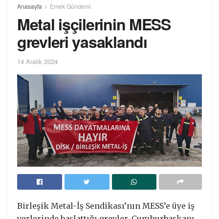
Anasayfa
Emek Gündemi
Metal işçilerinin MESS
grevleri yasaklandı
14 Aralık 2024
Birleşik Metal-İş Sendikası’nın MESS’e üye iş
yerlerinde başlattığı grevler, Cumhurbaşkanı