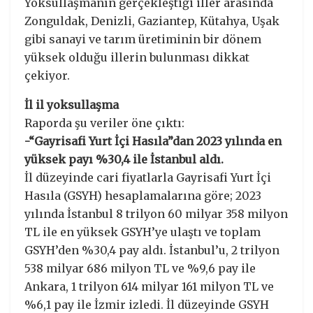
Yoksullaşmanın gerçekleştiği iller arasında
Zonguldak, Denizli, Gaziantep, Kütahya, Uşak
gibi sanayi ve tarım üretiminin bir dönem
yüksek olduğu illerin bulunması dikkat
çekiyor.
İl il yoksullaşma
Raporda şu veriler öne çıktı:
-“Gayrisafi Yurt İçi Hasıla”dan 2023 yılında en
yüksek payı %30,4 ile İstanbul aldı.
İl düzeyinde cari fiyatlarla Gayrisafi Yurt İçi
Hasıla (GSYH) hesaplamalarına göre; 2023
yılında İstanbul 8 trilyon 60 milyar 358 milyon
TL ile en yüksek GSYH’ye ulaştı ve toplam
GSYH’den %30,4 pay aldı. İstanbul’u, 2 trilyon
538 milyar 686 milyon TL ve %9,6 pay ile
Ankara, 1 trilyon 614 milyar 161 milyon TL ve
%6,1 pay ile İzmir izledi. İl düzeyinde GSYH