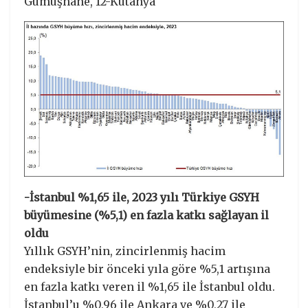
Gümüşhane, 12-Kütahya
-İstanbul %1,65 ile, 2023 yılı Türkiye GSYH
büyümesine (%5,1) en fazla katkı sağlayan il
oldu
Yıllık GSYH’nin, zincirlenmiş hacim
endeksiyle bir önceki yıla göre %5,1 artışına
en fazla katkı veren il %1,65 ile İstanbul oldu.
İstanbul’u %0,96 ile Ankara ve %0,27 ile