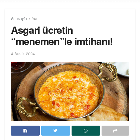
Anasayfa
Yurt
Asgari ücretin
“menemen”le imtihanı!
4 Aralık 2024