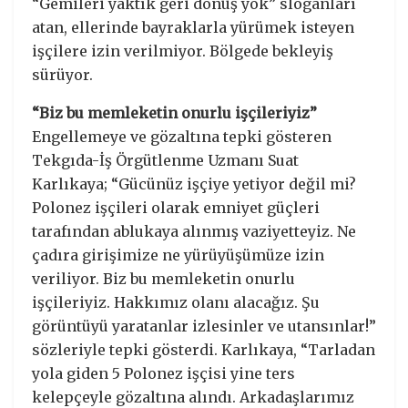
“Gemileri yaktık geri dönüş yok” sloganları
atan, ellerinde bayraklarla yürümek isteyen
işçilere izin verilmiyor. Bölgede bekleyiş
sürüyor.
“Biz bu memleketin onurlu işçileriyiz”
Engellemeye ve gözaltına tepki gösteren
Tekgıda-İş Örgütlenme Uzmanı Suat
Karlıkaya; “Gücünüz işçiye yetiyor değil mi?
Polonez işçileri olarak emniyet güçleri
tarafından ablukaya alınmış vaziyetteyiz. Ne
çadıra girişimize ne yürüyüşümüze izin
veriliyor. Biz bu memleketin onurlu
işçileriyiz. Hakkımız olanı alacağız. Şu
görüntüyü yaratanlar izlesinler ve utansınlar!”
sözleriyle tepki gösterdi. Karlıkaya, “Tarladan
yola giden 5 Polonez işçisi yine ters
kelepçeyle gözaltına alındı. Arkadaşlarımız