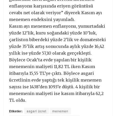
enflasyonu karşısında eriyen görüntüsü
cevabı net olarak veriyor” diyerek Kasım ayı
menemen endeksini yayımladı.
Kasım ayı menemen enflasyonu, yumurtadaki
yüzde 12’lik, kuru soğandaki yüzde 10’luk,
çarliston biberdeki yüzde 2’lik ve domatesteki
yüzde 35’lik artış sonucunda aylık yüzde 16,42
yıllık ise yüzde 57,10 olarak gerçekleşti.
Böylece Ocak’ta evde yapılan bir kişilik
menemenin maliyeti 11,82 TL iken Kasım
itibarıyla 15,55 TL’ye çıktı. Böylece asgari
ücretlinin evde yaptığı tek kişilik menemen
sayısı ise 1438’den 1093’e düştü. 4 kişilik bir
menemenin maliyeti ise kasım itibarıyla 62,2
TL oldu.
Etiketler:
asgari ücret
menemen