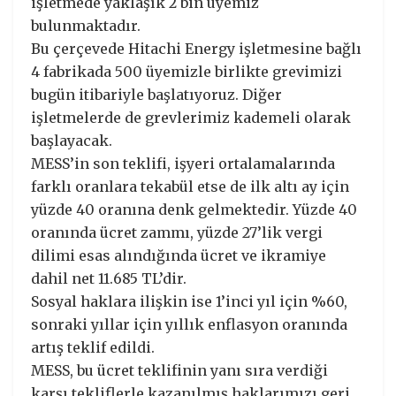
işletmede yaklaşık 2 bin üyemiz
bulunmaktadır.
Bu çerçevede Hitachi Energy işletmesine bağlı
4 fabrikada 500 üyemizle birlikte grevimizi
bugün itibariyle başlatıyoruz. Diğer
işletmelerde de grevlerimiz kademeli olarak
başlayacak.
MESS’in son teklifi, işyeri ortalamalarında
farklı oranlara tekabül etse de ilk altı ay için
yüzde 40 oranına denk gelmektedir. Yüzde 40
oranında ücret zammı, yüzde 27’lik vergi
dilimi esas alındığında ücret ve ikramiye
dahil net 11.685 TL’dir.
Sosyal haklara ilişkin ise 1’inci yıl için %60,
sonraki yıllar için yıllık enflasyon oranında
artış teklif edildi.
MESS, bu ücret teklifinin yanı sıra verdiği
karşı tekliflerle kazanılmış haklarımızı geri