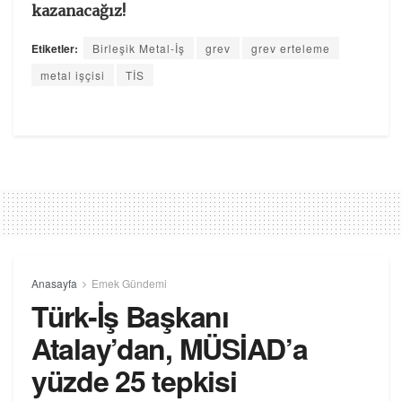
kazanacağız!
Etiketler:
Birleşik Metal-İş
grev
grev erteleme
metal işçisi
TİS
Anasayfa
Emek Gündemi
Türk-İş Başkanı
Atalay’dan, MÜSİAD’a
yüzde 25 tepkisi