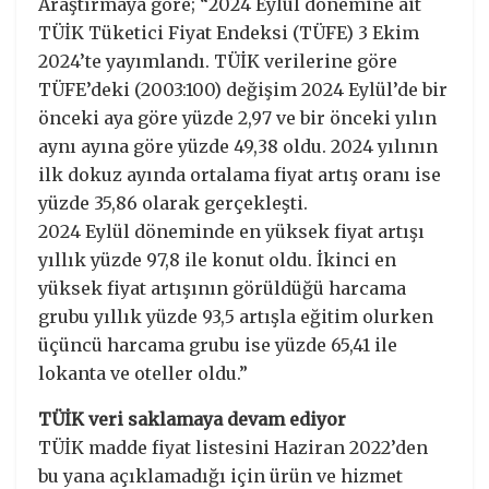
Araştırmaya göre; “2024 Eylül dönemine ait
TÜİK Tüketici Fiyat Endeksi (TÜFE) 3 Ekim
2024’te yayımlandı. TÜİK verilerine göre
TÜFE’deki (2003:100) değişim 2024 Eylül’de bir
önceki aya göre yüzde 2,97 ve bir önceki yılın
aynı ayına göre yüzde 49,38 oldu. 2024 yılının
ilk dokuz ayında ortalama fiyat artış oranı ise
yüzde 35,86 olarak gerçekleşti.
2024 Eylül döneminde en yüksek fiyat artışı
yıllık yüzde 97,8 ile konut oldu. İkinci en
yüksek fiyat artışının görüldüğü harcama
grubu yıllık yüzde 93,5 artışla eğitim olurken
üçüncü harcama grubu ise yüzde 65,41 ile
lokanta ve oteller oldu.”
TÜİK veri saklamaya devam ediyor
TÜİK madde fiyat listesini Haziran 2022’den
bu yana açıklamadığı için ürün ve hizmet