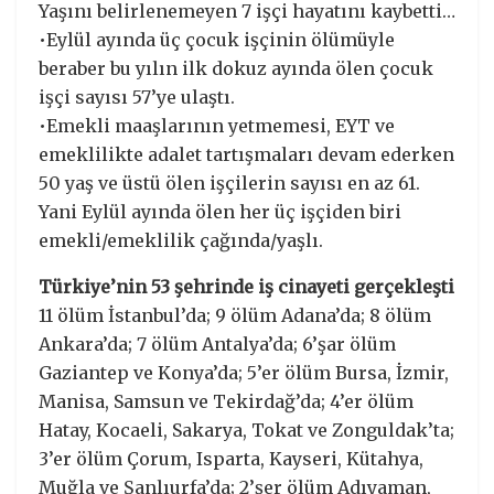
Yaşını belirlenemeyen 7 işçi hayatını kaybetti…
•Eylül ayında üç çocuk işçinin ölümüyle
beraber bu yılın ilk dokuz ayında ölen çocuk
işçi sayısı 57’ye ulaştı.
•Emekli maaşlarının yetmemesi, EYT ve
emeklilikte adalet tartışmaları devam ederken
50 yaş ve üstü ölen işçilerin sayısı en az 61.
Yani Eylül ayında ölen her üç işçiden biri
emekli/emeklilik çağında/yaşlı.
Türkiye’nin 53 şehrinde iş cinayeti gerçekleşti
11 ölüm İstanbul’da; 9 ölüm Adana’da; 8 ölüm
Ankara’da; 7 ölüm Antalya’da; 6’şar ölüm
Gaziantep ve Konya’da; 5’er ölüm Bursa, İzmir,
Manisa, Samsun ve Tekirdağ’da; 4’er ölüm
Hatay, Kocaeli, Sakarya, Tokat ve Zonguldak’ta;
3’er ölüm Çorum, Isparta, Kayseri, Kütahya,
Muğla ve Şanlıurfa’da; 2’şer ölüm Adıyaman,