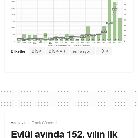
Etiketler:
DİSK
DİSK-AR
enflasyon
TÜİK
Anasayfa
Emek Gündemi
Eylül ayında 152, yılın ilk