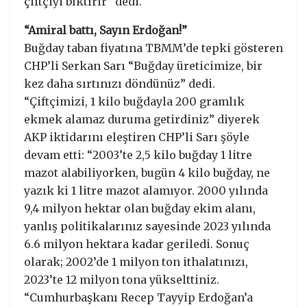
çiftçiyi bıktırır” dedi.
“Amiral battı, Sayın Erdoğan!”
Buğday taban fiyatına TBMM’de tepki gösteren
CHP’li Serkan Sarı “Buğday üreticimize, bir
kez daha sırtınızı döndünüz” dedi.
“Çiftçimizi, 1 kilo buğdayla 200 gramlık
ekmek alamaz duruma getirdiniz” diyerek
AKP iktidarını eleştiren CHP’li Sarı şöyle
devam etti: “2003’te 2,5 kilo buğday 1 litre
mazot alabiliyorken, bugün 4 kilo buğday, ne
yazık ki 1 litre mazot alamıyor. 2000 yılında
9,4 milyon hektar olan buğday ekim alanı,
yanlış politikalarınız sayesinde 2023 yılında
6.6 milyon hektara kadar geriledi. Sonuç
olarak; 2002’de 1 milyon ton ithalatınızı,
2023’te 12 milyon tona yükselttiniz.
“Cumhurbaşkanı Recep Tayyip Erdoğan’a