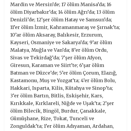
Mardin ve Mersin’de; 17 ölüm Manisa’da; 16
ölüm Diyarbakır’da; 14 ölüm Ağrı’da; 13 ölüm
Denizli’de; 12’şer ölüm Hatay ve Samsun’da;
11’er ölüm İzmir, Kahramanmaraş ve Şırnak’ta;
10’ar ölüm Aksaray, Balıkesir, Erzurum,
Kayseri, Osmaniye ve Sakarya’da; 9’ar ölüm
Malatya, Muğla ve Van’da; 8’er ölüm Ordu,
Sivas ve Tekirdağ’da; 7’şer ölüm Afyon,
Giresun, Karaman ve Siirt’te; 6’şar ölüm
Batman ve Düzce’de; 5’er ölüm Çorum, Elazığ,
Kastamonu, Muş ve Yozgat’ta; 4’er ölüm Bolu,
Hakkari, Isparta, Kilis, Kütahya ve Sinop’ta;
3’er ölüm Bartın, Bitlis, Eskişehir, Kars,
Kırıkkale, Kırklareli, Niğde ve Uşak’ta; 2’şer
ölüm Bilecik, Bingöl, Burdur, Çanakkale,
Gümüşhane, Rize, Tokat, Tunceli ve
Zonguldak’ta; 1’er ölüm Adıyaman, Ardahan,