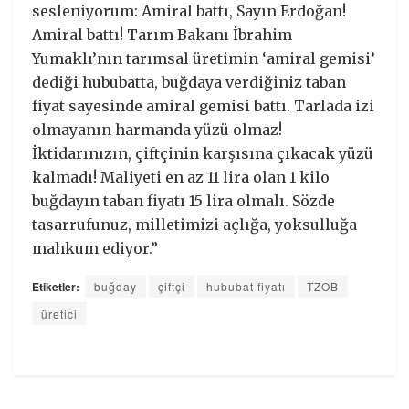
sesleniyorum: Amiral battı, Sayın Erdoğan!
Amiral battı! Tarım Bakanı İbrahim
Yumaklı’nın tarımsal üretimin ‘amiral gemisi’
dediği hububatta, buğdaya verdiğiniz taban
fiyat sayesinde amiral gemisi battı. Tarlada izi
olmayanın harmanda yüzü olmaz!
İktidarınızın, çiftçinin karşısına çıkacak yüzü
kalmadı! Maliyeti en az 11 lira olan 1 kilo
buğdayın taban fiyatı 15 lira olmalı. Sözde
tasarrufunuz, milletimizi açlığa, yoksulluğa
mahkum ediyor.”
Etiketler:
buğday
çiftçi
hububat fiyatı
TZOB
üretici